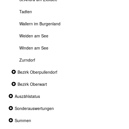
Tadten
Wallern im Burgenland
Weiden am See
Winden am See
Zurndorf
Collapsed
Bezirk Oberpullendorf
section
Collapsed
Bezirk Oberwart
section
Collapsed
Auszählstatus
section
Collapsed
Sonderauswertungen
section
Collapsed
Summen
section