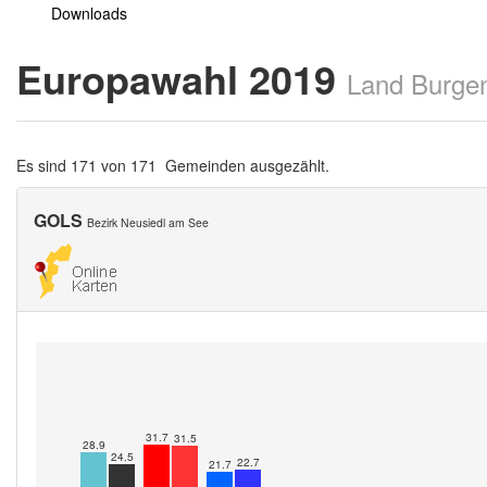
Downloads
Europawahl 2019
Land Burge
Es sind 171 von 171 Gemeinden ausgezählt.
GOLS
Bezirk Neusiedl am See
31.7
31.5
28.9
24.5
22.7
21.7