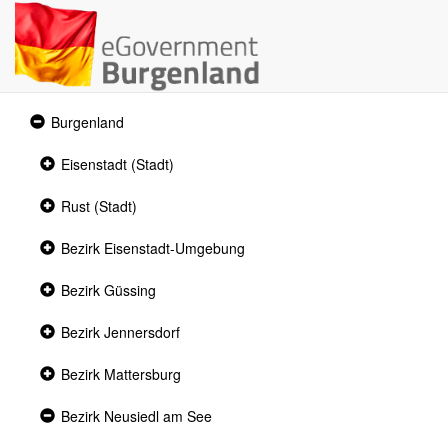
Expanded
Burgenland
section
Collapsed
Eisenstadt (Stadt)
section
Collapsed
Rust (Stadt)
section
Collapsed
Bezirk Eisenstadt-Umgebung
section
Collapsed
Bezirk Güssing
section
Collapsed
Bezirk Jennersdorf
section
Collapsed
Bezirk Mattersburg
section
Expanded
Bezirk Neusiedl am See
section