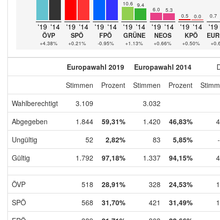
10.6
9.4
6.0
5.3
0.5
0.7
0.0
'19
'14
'19
'14
'19
'14
'19
'14
'19
'14
'19
'14
'19
ÖVP
SPÖ
FPÖ
GRÜNE
NEOS
KPÖ
EUR
+4.38%
+0.21%
-0.95%
+1.13%
+0.66%
+0.50%
+0.
Europawahl 2019
Europawahl 2014
D
Stimmen
Prozent
Stimmen
Prozent
Stimm
Wahlberechtigt
3.109
3.032
Abgegeben
1.844
59,31%
1.420
46,83%
4
Ungültig
52
2,82%
83
5,85%
Gültig
1.792
97,18%
1.337
94,15%
4
ÖVP
518
28,91%
328
24,53%
1
SPÖ
568
31,70%
421
31,49%
1