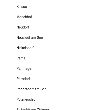
Kittsee
Mönchhof
Neudorf
Neusiedl am See
Nickelsdorf
Pama
Pamhagen
Parndorf
Podersdorf am See
Potzneusiedl
St.Andrä am Zicksee