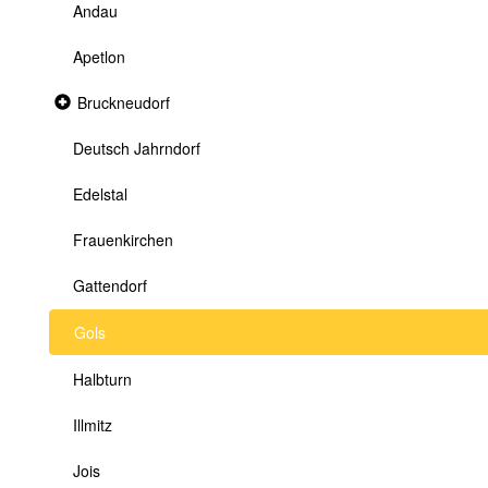
Andau
Apetlon
Collapsed
Bruckneudorf
section
Deutsch Jahrndorf
Edelstal
Frauenkirchen
Gattendorf
Gols
Halbturn
Illmitz
Jois