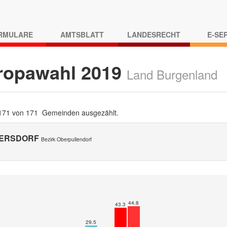
RMULARE
AMTSBLATT
LANDESRECHT
E-SE
ropawahl 2019
Land Burgenland
 171 von 171 Gemeinden ausgezählt.
ERSDORF
Bezirk Oberpullendorf
44.8
43.3
29.5