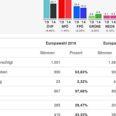
22.7
18.4
16.2
6.6
4.1
4.3
3.6
'19
'14
'19
'14
'19
'14
'19
'14
'19
'14
ÖVP
SPÖ
FPÖ
GRÜNE
NEOS
+6.80%
-1.45%
+2.25%
-3.00%
-0.12%
Europawahl 2019
Europa
Stimmen
Prozent
Stimmen
rechtigt
1.551
1.58
eben
990
63,83%
93
ig
23
2,32%
4
967
97,68%
89
285
29,47%
20
419
43,33%
39