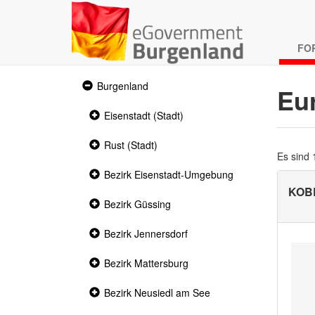
FO
Expanded
Burgenland
Eu
section
Collapsed
Eisenstadt (Stadt)
section
Collapsed
Rust (Stadt)
section
Es sind
Collapsed
Bezirk Eisenstadt-Umgebung
section
KOB
Collapsed
Bezirk Güssing
section
Collapsed
Bezirk Jennersdorf
section
Collapsed
Bezirk Mattersburg
section
Collapsed
Bezirk Neusiedl am See
section