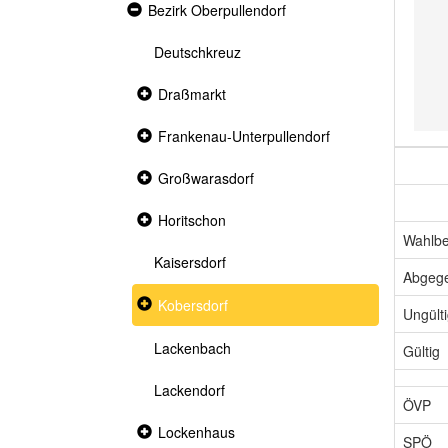
Expanded
Bezirk Oberpullendorf
section
Deutschkreuz
Collapsed
Draßmarkt
section
Collapsed
Frankenau-Unterpullendorf
section
Collapsed
Großwarasdorf
section
Collapsed
Horitschon
section
Wahlbe
Kaisersdorf
Abgeg
Collapsed
Kobersdorf
Ungült
section
Lackenbach
Gültig
Lackendorf
ÖVP
Collapsed
Lockenhaus
SPÖ
section