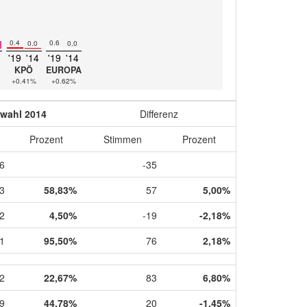
0.4
0.6
0.0
0.0
'19
'14
'19
'14
KPÖ
EUROPA
+0.41%
+0.62%
wahl 2014
Differenz
Prozent
Stimmen
Prozent
6
-35
3
58,83%
57
5,00%
2
4,50%
-19
-2,18%
1
95,50%
76
2,18%
2
22,67%
83
6,80%
9
44,78%
20
-1,45%