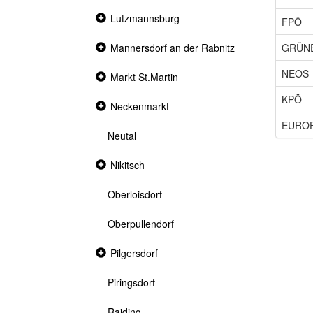
Collapsed
Lutzmannsburg
FPÖ
section
GRÜN
Collapsed
Mannersdorf an der Rabnitz
section
NEOS
Collapsed
Markt St.Martin
section
KPÖ
Collapsed
Neckenmarkt
section
EURO
Neutal
Collapsed
Nikitsch
section
Oberloisdorf
Oberpullendorf
Collapsed
Pilgersdorf
section
Piringsdorf
Raiding