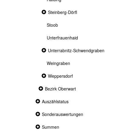
Collapsed
Steinberg-Dörfl
section
Stoob
Unterfrauenhaid
Collapsed
Unterrabnitz-Schwendgraben
section
Weingraben
Collapsed
Weppersdorf
section
Collapsed
Bezirk Oberwart
section
Collapsed
Auszählstatus
section
Collapsed
Sonderauswertungen
section
Collapsed
Summen
section