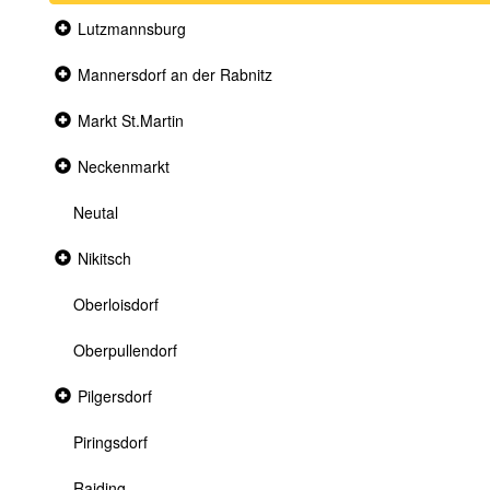
Collapsed
Lutzmannsburg
section
Collapsed
Mannersdorf an der Rabnitz
section
Collapsed
Markt St.Martin
section
Collapsed
Neckenmarkt
section
Neutal
Collapsed
Nikitsch
section
Oberloisdorf
Oberpullendorf
Collapsed
Pilgersdorf
section
Piringsdorf
Raiding