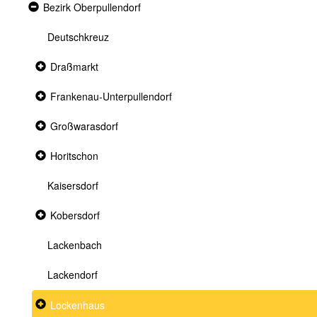
Expanded
Bezirk Oberpullendorf
section
Deutschkreuz
Collapsed
Draßmarkt
section
Collapsed
Frankenau-Unterpullendorf
section
Collapsed
Großwarasdorf
section
Collapsed
Horitschon
section
Kaisersdorf
Collapsed
Kobersdorf
section
Lackenbach
Lackendorf
Collapsed
Lockenhaus
section