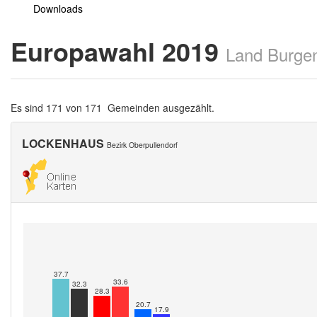
Downloads
Europawahl 2019
Land Burge
Es sind 171 von 171 Gemeinden ausgezählt.
LOCKENHAUS
Bezirk Oberpullendorf
37.7
33.6
32.3
28.3
20.7
17.9