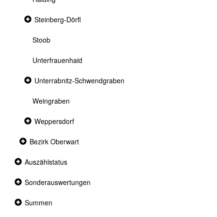
Collapsed
Steinberg-Dörfl
section
Stoob
Unterfrauenhaid
Collapsed
Unterrabnitz-Schwendgraben
section
Weingraben
Collapsed
Weppersdorf
section
Collapsed
Bezirk Oberwart
section
Collapsed
Auszählstatus
section
Collapsed
Sonderauswertungen
section
Collapsed
Summen
section