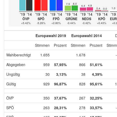
8.0
7.5
4.8
4.4
1.0
0.4
0.0
'19
'14
'19
'14
'19
'14
'19
'14
'19
'14
'19
'14
'19
ÖVP
SPÖ
FPÖ
GRÜNE
NEOS
KPÖ
EUR
+5.42%
-5.26%
+2.80%
-0.44%
-0.42%
+0.43%
+0.
Europawahl 2019
Europawahl 2014
D
Stimmen
Prozent
Stimmen
Prozent
Stimm
Wahlberechtigt
1.655
1.678
Abgegeben
959
57,95%
866
51,61%
Ungültig
30
3,13%
38
4,39%
Gültig
929
96,87%
828
95,61%
1
ÖVP
350
37,67%
267
32,25%
SPÖ
263
28,31%
278
33,57%