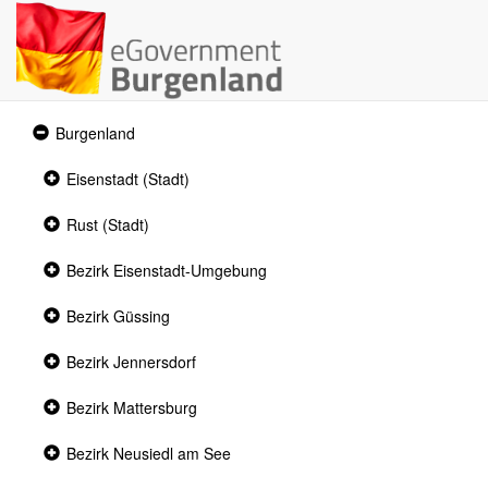
Expanded
Burgenland
section
Collapsed
Eisenstadt (Stadt)
section
Collapsed
Rust (Stadt)
section
Collapsed
Bezirk Eisenstadt-Umgebung
section
Collapsed
Bezirk Güssing
section
Collapsed
Bezirk Jennersdorf
section
Collapsed
Bezirk Mattersburg
section
Collapsed
Bezirk Neusiedl am See
section