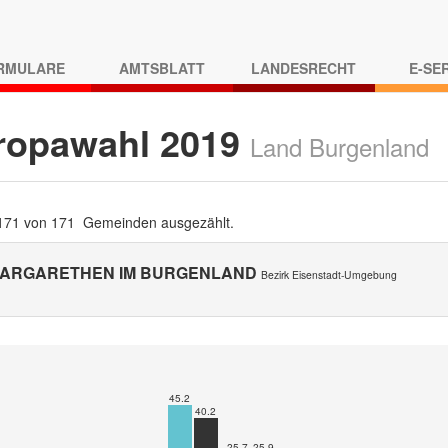
RMULARE
AMTSBLATT
LANDESRECHT
E-SE
ropawahl 2019
Land Burgenland
 171 von 171 Gemeinden ausgezählt.
MARGARETHEN IM BURGENLAND
Bezirk Eisenstadt-Umgebung
45.2
40.2
25.7
25.9