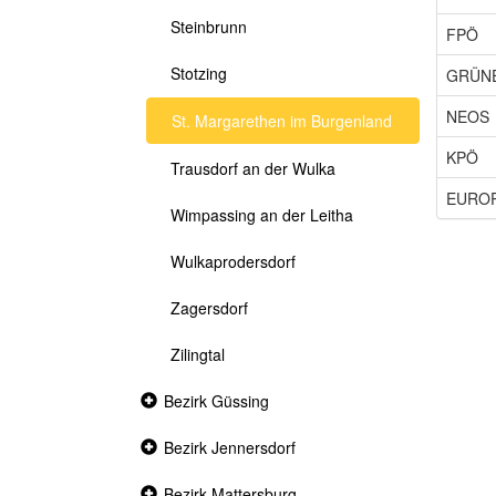
Steinbrunn
FPÖ
Stotzing
GRÜN
NEOS
St. Margarethen im Burgenland
KPÖ
Trausdorf an der Wulka
EURO
Wimpassing an der Leitha
Wulkaprodersdorf
Zagersdorf
Zilingtal
Collapsed
Bezirk Güssing
section
Collapsed
Bezirk Jennersdorf
section
Collapsed
Bezirk Mattersburg