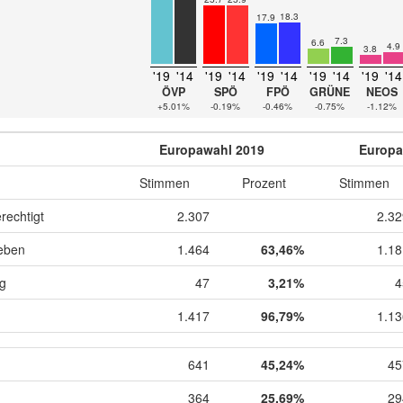
18.3
17.9
7.3
6.6
4.9
3.8
'19
'14
'19
'14
'19
'14
'19
'14
'19
'14
ÖVP
SPÖ
FPÖ
GRÜNE
NEOS
+5.01%
-0.19%
-0.46%
-0.75%
-1.12%
Europawahl 2019
Europa
Stimmen
Prozent
Stimmen
rechtigt
2.307
2.32
eben
1.464
63,46%
1.18
ig
47
3,21%
4
1.417
96,79%
1.13
641
45,24%
45
364
25,69%
29