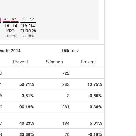
0.8
0.1
0.0
0.0
'19
'14
'19
'14
KPÖ
EUROPA
+0.07%
+0.78%
wahl 2014
Differenz
Prozent
Stimmen
Prozent
9
-22
1
50,71%
283
12,75%
5
3,81%
2
-0,60%
6
96,19%
281
0,60%
7
40,23%
184
5,01%
4
25,88%
70
-0,19%