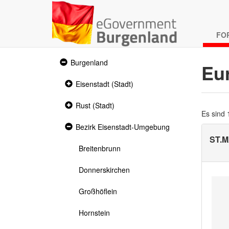
FO
Expanded
Burgenland
Eu
section
Collapsed
Eisenstadt (Stadt)
section
Collapsed
Rust (Stadt)
section
Es sind
Expanded
Bezirk Eisenstadt-Umgebung
section
ST.
Breitenbrunn
Donnerskirchen
Großhöflein
Hornstein