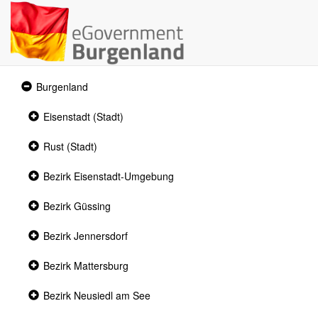
Expanded
Burgenland
section
Collapsed
Eisenstadt (Stadt)
section
Collapsed
Rust (Stadt)
section
Collapsed
Bezirk Eisenstadt-Umgebung
section
Collapsed
Bezirk Güssing
section
Collapsed
Bezirk Jennersdorf
section
Collapsed
Bezirk Mattersburg
section
Collapsed
Bezirk Neusiedl am See
section