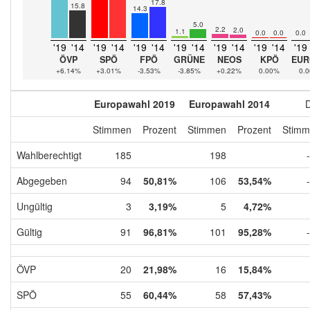
17.8
15.8
14.3
5.0
2.2
2.0
1.1
0.0
0.0
0.0
'19
'14
'19
'14
'19
'14
'19
'14
'19
'14
'19
'14
'19
ÖVP
SPÖ
FPÖ
GRÜNE
NEOS
KPÖ
EUR
+6.14%
+3.01%
-3.53%
-3.85%
+0.22%
0.00%
0.
Europawahl 2019
Europawahl 2014
D
Stimmen
Prozent
Stimmen
Prozent
Stimm
Wahlberechtigt
185
198
Abgegeben
94
50,81%
106
53,54%
Ungültig
3
3,19%
5
4,72%
Gültig
91
96,81%
101
95,28%
ÖVP
20
21,98%
16
15,84%
SPÖ
55
60,44%
58
57,43%