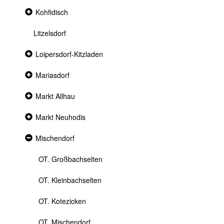
Collapsed
Kohfidisch
section
Litzelsdorf
Collapsed
Loipersdorf-Kitzladen
section
Collapsed
Mariasdorf
section
Collapsed
Markt Allhau
section
Collapsed
Markt Neuhodis
section
Expanded
Mischendorf
section
OT. Großbachselten
OT. Kleinbachselten
OT. Kotezicken
OT. Mischendorf