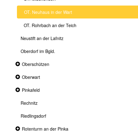
OT. Neuhaus in der Wart
OT. Rohrbach an der Teich
Neustift an der Lafnitz
Oberdorf im Bgld.
Collapsed
Oberschützen
section
Collapsed
Oberwart
section
Collapsed
Pinkafeld
section
Rechnitz
Riedlingsdorf
Collapsed
Rotenturm an der Pinka
section