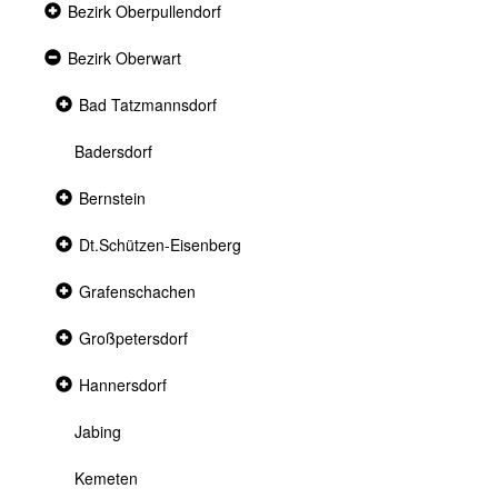
Collapsed
Bezirk Oberpullendorf
section
Expanded
Bezirk Oberwart
section
Collapsed
Bad Tatzmannsdorf
section
Badersdorf
Collapsed
Bernstein
section
Collapsed
Dt.Schützen-Eisenberg
section
Collapsed
Grafenschachen
section
Collapsed
Großpetersdorf
section
Collapsed
Hannersdorf
section
Jabing
Kemeten