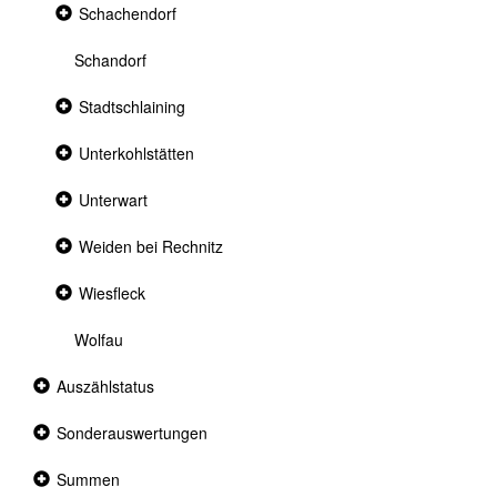
Collapsed
Schachendorf
section
Schandorf
Collapsed
Stadtschlaining
section
Collapsed
Unterkohlstätten
section
Collapsed
Unterwart
section
Collapsed
Weiden bei Rechnitz
section
Collapsed
Wiesfleck
section
Wolfau
Collapsed
Auszählstatus
section
Collapsed
Sonderauswertungen
section
Collapsed
Summen
section