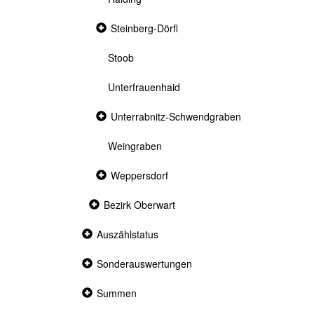
Collapsed
Steinberg-Dörfl
section
Stoob
Unterfrauenhaid
Collapsed
Unterrabnitz-Schwendgraben
section
Weingraben
Collapsed
Weppersdorf
section
Collapsed
Bezirk Oberwart
section
Collapsed
Auszählstatus
section
Collapsed
Sonderauswertungen
section
Collapsed
Summen
section