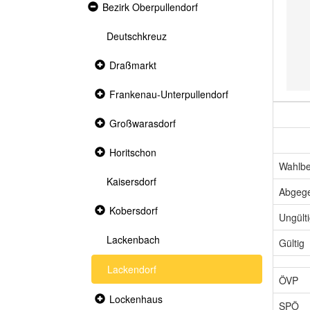
Expanded
Bezirk Oberpullendorf
section
Deutschkreuz
Collapsed
Draßmarkt
section
Collapsed
Frankenau-Unterpullendorf
section
Collapsed
Großwarasdorf
section
Collapsed
Horitschon
section
Wahlbe
Kaisersdorf
Abgeg
Collapsed
Kobersdorf
Ungült
section
Lackenbach
Gültig
Lackendorf
ÖVP
Collapsed
Lockenhaus
SPÖ
section