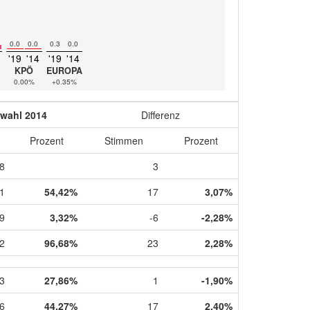
0.0
0.0
0.3
0.0
'19
'14
'19
'14
KPÖ
EUROPA
0.00%
+0.35%
wahl 2014
Differenz
Prozent
Stimmen
Prozent
8
3
1
54,42%
17
3,07%
9
3,32%
-6
-2,28%
2
96,68%
23
2,28%
3
27,86%
1
-1,90%
6
44,27%
17
2,40%