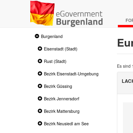
FO
Expanded
Burgenland
Eu
section
Collapsed
Eisenstadt (Stadt)
section
Collapsed
Rust (Stadt)
section
Es sind
Collapsed
Bezirk Eisenstadt-Umgebung
section
LAC
Collapsed
Bezirk Güssing
section
Collapsed
Bezirk Jennersdorf
section
Collapsed
Bezirk Mattersburg
section
Collapsed
Bezirk Neusiedl am See
section