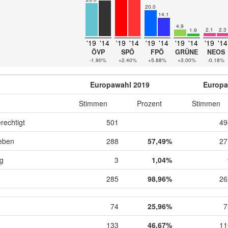
20.0
14.1
4.9
2.1
2.3
1.9
'19
'14
'19
'14
'19
'14
'19
'14
'19
'14
ÖVP
SPÖ
FPÖ
GRÜNE
NEOS
-1.90%
+2.40%
+5.88%
+3.00%
-0.18%
Europawahl 2019
Europa
Stimmen
Prozent
Stimmen
rechtigt
501
49
eben
288
57,49%
27
ig
3
1,04%
285
98,96%
26
74
25,96%
7
133
46,67%
11