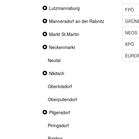
Collapsed
Lutzmannsburg
FPÖ
section
GRÜN
Collapsed
Mannersdorf an der Rabnitz
section
NEOS
Collapsed
Markt St.Martin
section
KPÖ
Collapsed
Neckenmarkt
section
EURO
Neutal
Collapsed
Nikitsch
section
Oberloisdorf
Oberpullendorf
Collapsed
Pilgersdorf
section
Piringsdorf
Raiding