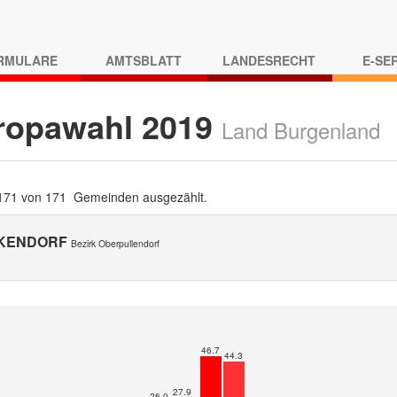
RMULARE
AMTSBLATT
LANDESRECHT
E-SE
ropawahl 2019
Land Burgenland
 171 von 171 Gemeinden ausgezählt.
KENDORF
Bezirk Oberpullendorf
46.7
44.3
27.9
26.0