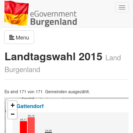
Navig
umsch
Navigation umschalten
Menu
Landtagswahl 2015
Land
Burgenland
Es sind 171 von 171 Gemeinden ausgezählt.
+
Gattendorf
−
50,19
45,71
33,38