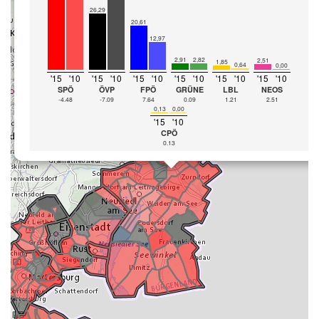
26,29
20,61
12,97
2,91
2,82
2,51
1,85
0,64
0,00
'15
'10
'15
'10
'15
'10
'15
'10
'15
'10
'15
'10
SPÖ
ÖVP
FPÖ
GRÜNE
LBL
NEOS
-4.48
-7.09
7.64
0.09
1.21
2.51
0,13
0,00
'15
'10
CPÖ
0.13