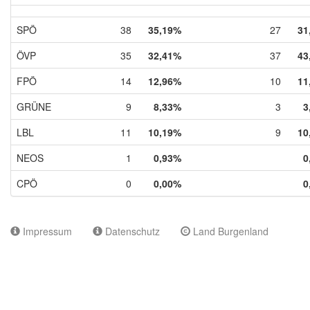
SPÖ
38
35,19%
27
31
ÖVP
35
32,41%
37
43
FPÖ
14
12,96%
10
11
GRÜNE
9
8,33%
3
3
LBL
11
10,19%
9
10
NEOS
1
0,93%
0
CPÖ
0
0,00%
0
Impressum
Datenschutz
Land Burgenland