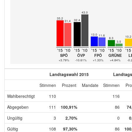
43.0
35.2
32.4
31.4
13.0
11.6
10.2
8.3
3.5
'15
'10
'15
'10
'15
'10
'15
'10
'15
SPÖ
ÖVP
FPÖ
GRÜNE
L
+3.79%
-10.61%
+1.33%
+4.84%
-0
Landtagswahl 2015
Landtags
Stimmen
Prozent
Mandate
Stimmen
Pro
Wahlberechtigt
110
116
Abgegeben
111
100,91%
86
74
Ungültig
3
2,70%
0
0
Gültig
108
97,30%
86
100