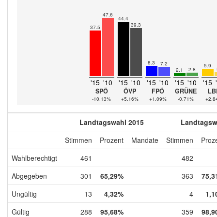
47.6
44.4
39.3
37.5
8.3
7.2
5.9
2.8
2.1
'15
'10
'15
'10
'15
'10
'15
'10
'15
SPÖ
ÖVP
FPÖ
GRÜNE
LB
-10.13%
+5.16%
+1.09%
-0.71%
+2.8
Landtagswahl 2015
Landtagsw
Stimmen
Prozent
Mandate
Stimmen
Proz
Wahlberechtigt
461
482
Abgegeben
301
65,29%
363
75,3
Ungültig
13
4,32%
4
1,1
Gültig
288
95,68%
359
98,9