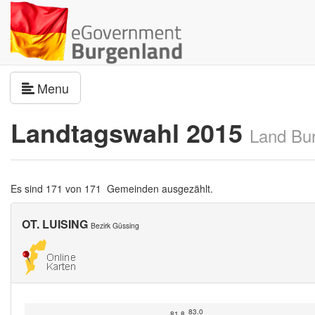
Navigation umschalten
Menu
Landtagswahl 2015
Land Bu
Es sind 171 von 171 Gemeinden ausgezählt.
OT. LUISING
Bezirk Güssing
83.0
81.8