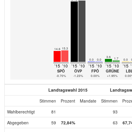
15.3
14.6
3.6
1.7
0.0
0.0
0.0
'15
'10
'15
'10
'15
'10
'15
'10
'15
SPÖ
ÖVP
FPÖ
GRÜNE
LB
-0.70%
-1.23%
0.00%
+1.95%
0.0
Landtagswahl 2015
Landtagsw
Stimmen
Prozent
Mandate
Stimmen
Proz
Wahlberechtigt
81
93
Abgegeben
59
72,84%
63
67,7