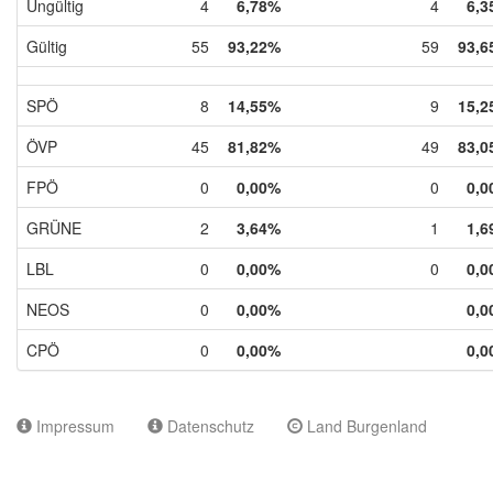
Ungültig
4
6,78%
4
6,3
Gültig
55
93,22%
59
93,6
SPÖ
8
14,55%
9
15,2
ÖVP
45
81,82%
49
83,0
FPÖ
0
0,00%
0
0,0
GRÜNE
2
3,64%
1
1,6
LBL
0
0,00%
0
0,0
NEOS
0
0,00%
0,0
CPÖ
0
0,00%
0,0
Impressum
Datenschutz
Land Burgenland