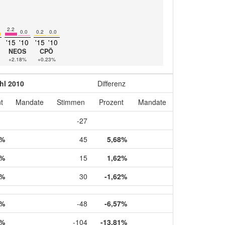
2.2
0.0
0.2
0.0
'15
'10
'15
'10
NEOS
CPÖ
+2.18%
+0.23%
hl 2010
Differenz
t
Mandate
Stimmen
Prozent
Mandate
-27
8%
45
5,68%
6%
15
1,62%
4%
30
-1,62%
1%
-48
-6,57%
1%
-104
-13,81%