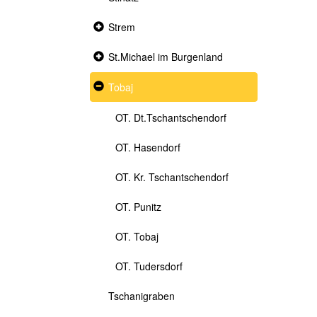
Collapsed
Strem
section
Collapsed
St.Michael im Burgenland
section
Expanded
Tobaj
section
OT. Dt.Tschantschendorf
OT. Hasendorf
OT. Kr. Tschantschendorf
OT. Punitz
OT. Tobaj
OT. Tudersdorf
Tschanigraben