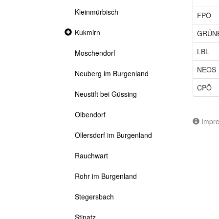
Kleinmürbisch
FPÖ
Collapsed
Kukmirn
GRÜN
section
LBL
Moschendorf
NEOS
Neuberg im Burgenland
CPÖ
Neustift bei Güssing
Olbendorf
Impr
Ollersdorf im Burgenland
Rauchwart
Rohr im Burgenland
Stegersbach
Stinatz