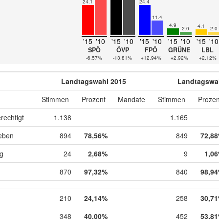
24.1
24.4
11.4
4.9
4.1
2.0
2.0
'15
'10
'15
'10
'15
'10
'15
'10
'15
'10
SPÖ
ÖVP
FPÖ
GRÜNE
LBL
-6.57%
-13.81%
+12.94%
+2.92%
+2.12%
Landtagswahl 2015
Landtagswa
Stimmen
Prozent
Mandate
Stimmen
Prozen
rechtigt
1.138
1.165
eben
894
78,56%
849
72,8
ig
24
2,68%
9
1,0
870
97,32%
840
98,9
210
24,14%
258
30,7
348
40,00%
452
53,8