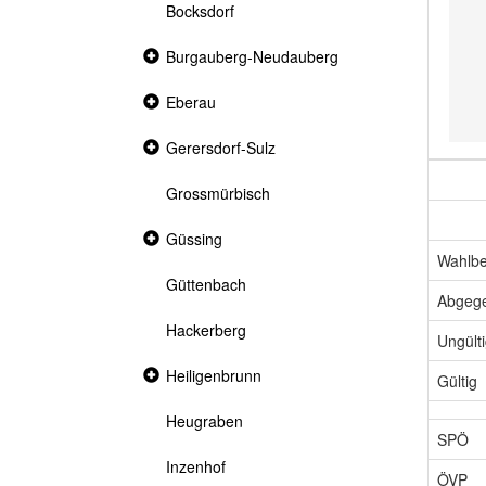
Bocksdorf
Collapsed
Burgauberg-Neudauberg
section
Collapsed
Eberau
section
Collapsed
Gerersdorf-Sulz
section
Grossmürbisch
Collapsed
Güssing
section
Wahlbe
Güttenbach
Abgeg
Hackerberg
Ungült
Collapsed
Heiligenbrunn
Gültig
section
Heugraben
SPÖ
Inzenhof
ÖVP