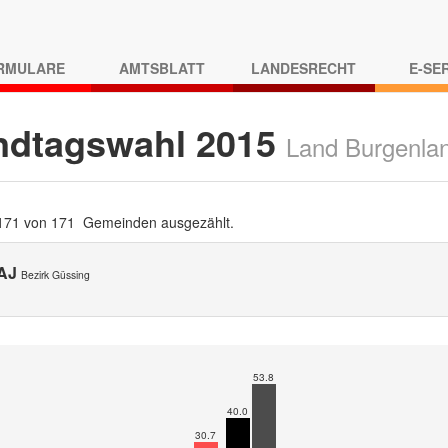
RMULARE
AMTSBLATT
LANDESRECHT
E-SE
ndtagswahl 2015
Land Burgenla
 171 von 171 Gemeinden ausgezählt.
AJ
Bezirk Güssing
53.8
40.0
30.7