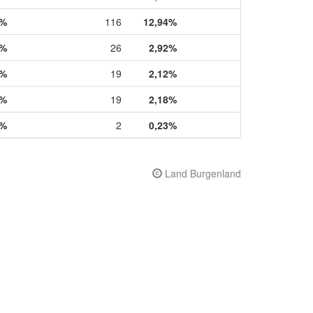
3%
116
12,94%
2%
26
2,92%
2%
19
2,12%
0%
19
2,18%
0%
2
0,23%
Land Burgenland