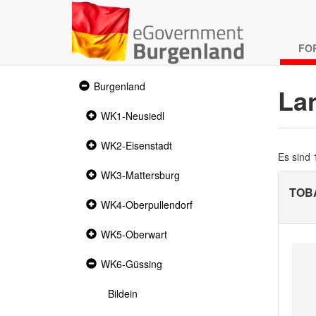
FO
Expanded
Burgenland
La
section
Collapsed
WK1-Neusiedl
section
Collapsed
WK2-Eisenstadt
section
Es sind
Collapsed
WK3-Mattersburg
section
TOB
Collapsed
WK4-Oberpullendorf
section
Collapsed
WK5-Oberwart
section
Expanded
WK6-Güssing
section
Bildein