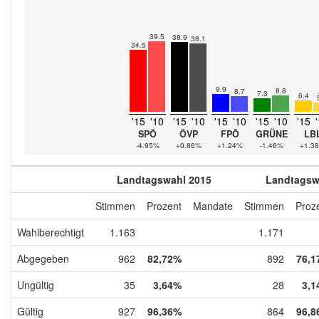
39.5
38.9
38.1
34.5
9.9
8.8
8.7
7.3
6.4
'15
'10
'15
'10
'15
'10
'15
'10
'15
SPÖ
ÖVP
FPÖ
GRÜNE
LB
-4.95%
+0.86%
+1.24%
-1.46%
+1.3
Landtagswahl 2015
Landtagsw
Stimmen
Prozent
Mandate
Stimmen
Proz
Wahlberechtigt
1.163
1.171
Abgegeben
962
82,72%
892
76,1
Ungültig
35
3,64%
28
3,1
Gültig
927
96,36%
864
96,8