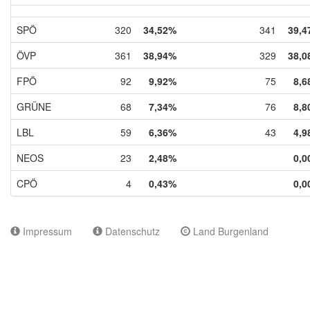
SPÖ
320
34,52%
341
39,4
ÖVP
361
38,94%
329
38,0
FPÖ
92
9,92%
75
8,6
GRÜNE
68
7,34%
76
8,8
LBL
59
6,36%
43
4,9
NEOS
23
2,48%
0,0
CPÖ
4
0,43%
0,0
Impressum
Datenschutz
Land Burgenland