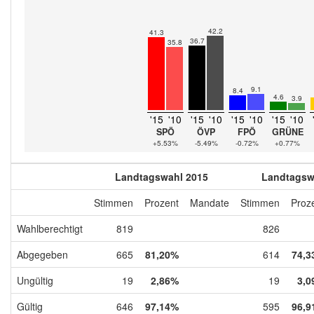
42.2
41.3
36.7
35.8
9.1
8.4
4.6
3.9
'15
'10
'15
'10
'15
'10
'15
'10
SPÖ
ÖVP
FPÖ
GRÜNE
+5.53%
-5.49%
-0.72%
+0.77%
Landtagswahl 2015
Landtagsw
Stimmen
Prozent
Mandate
Stimmen
Proz
Wahlberechtigt
819
826
Abgegeben
665
81,20%
614
74,3
Ungültig
19
2,86%
19
3,0
Gültig
646
97,14%
595
96,9