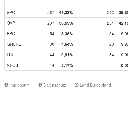
SPÖ
267
41,33%
213
35,8
ÖVP
237
36,69%
251
42,1
FPÖ
54
8,36%
54
9,0
GRÜNE
30
4,64%
23
3,8
LBL
44
6,81%
54
9,0
NEOS
14
2,17%
0,0
Impressum
Datenschutz
Land Burgenland