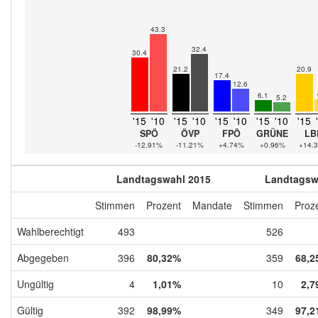
43.3
32.4
30.4
21.2
20.9
17.4
12.6
6.1
5.2
'15
'10
'15
'10
'15
'10
'15
'10
'15
SPÖ
ÖVP
FPÖ
GRÜNE
LB
-12.91%
-11.21%
+4.74%
+0.96%
+14.
Landtagswahl 2015
Landtagsw
Stimmen
Prozent
Mandate
Stimmen
Proz
Wahlberechtigt
493
526
Abgegeben
396
80,32%
359
68,2
Ungültig
4
1,01%
10
2,7
Gültig
392
98,99%
349
97,2