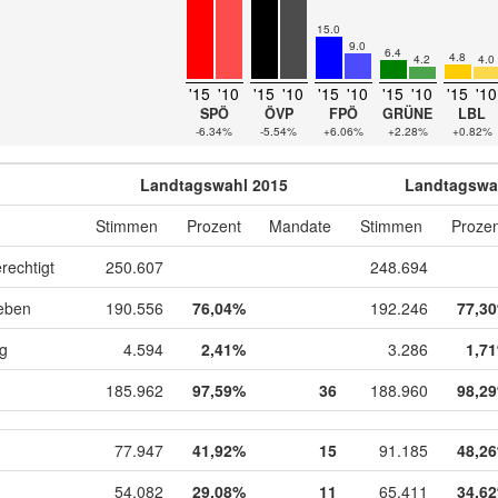
15.0
9.0
6.4
4.8
4.2
4.0
'15
'10
'15
'10
'15
'10
'15
'10
'15
'10
SPÖ
ÖVP
FPÖ
GRÜNE
LBL
-6.34%
-5.54%
+6.06%
+2.28%
+0.82%
Landtagswahl 2015
Landtagswa
Stimmen
Prozent
Mandate
Stimmen
Prozen
rechtigt
250.607
248.694
eben
190.556
76,04%
192.246
77,3
ig
4.594
2,41%
3.286
1,7
185.962
97,59%
36
188.960
98,2
77.947
41,92%
15
91.185
48,2
54.082
29,08%
11
65.411
34,6