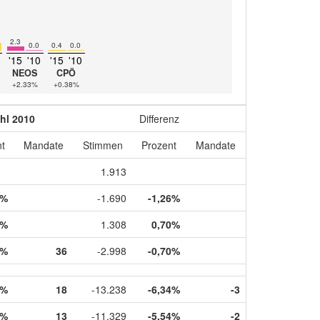
2.3
0.0
0.4
0.0
'15
'10
'15
'10
NEOS
CPÖ
+2.33%
+0.38%
hl 2010
Differenz
t
Mandate
Stimmen
Prozent
Mandate
1.913
0%
-1.690
-1,26%
1%
1.308
0,70%
9%
36
-2.998
-0,70%
6%
18
-13.238
-6,34%
-3
2%
13
-11.329
-5,54%
-2