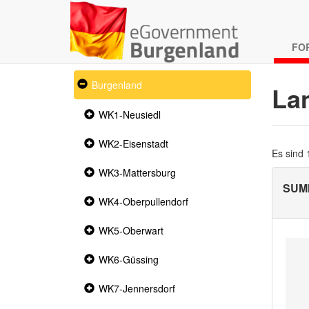
FO
Expanded
Burgenland
La
section
Collapsed
WK1-Neusiedl
section
Collapsed
WK2-Eisenstadt
section
Es sind
Collapsed
WK3-Mattersburg
section
SUM
Collapsed
WK4-Oberpullendorf
section
Collapsed
WK5-Oberwart
section
Collapsed
WK6-Güssing
section
Collapsed
WK7-Jennersdorf
section