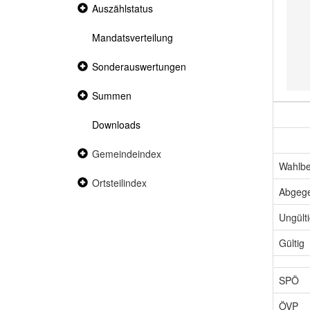
Collapsed
Auszählstatus
section
Mandatsverteilung
Collapsed
Sonderauswertungen
section
Collapsed
Summen
section
Downloads
Collapsed
Gemeindeindex
section
Wahlbe
Collapsed
Ortsteilindex
Abgeg
section
Ungült
Gültig
SPÖ
ÖVP