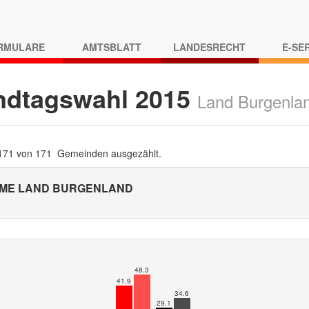
RMULARE
AMTSBLATT
LANDESRECHT
E-SE
ndtagswahl 2015
Land Burgenla
 171 von 171 Gemeinden ausgezählt.
ME LAND BURGENLAND
48.3
41.9
34.6
29.1