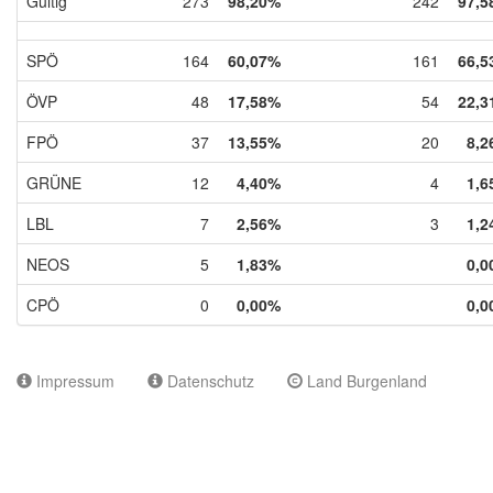
Gültig
273
98,20%
242
97,5
SPÖ
164
60,07%
161
66,5
ÖVP
48
17,58%
54
22,3
FPÖ
37
13,55%
20
8,2
GRÜNE
12
4,40%
4
1,6
LBL
7
2,56%
3
1,2
NEOS
5
1,83%
0,0
CPÖ
0
0,00%
0,0
Impressum
Datenschutz
Land Burgenland