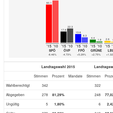
60.1
22.3
17.6
13.6
8.3
4.4
2.6
1.6
'15
'10
'15
'10
'15
'10
'15
'10
'15
SPÖ
ÖVP
FPÖ
GRÜNE
LB
-6.46%
-4.73%
+5.29%
+2.75%
+1.3
Landtagswahl 2015
Landtagsw
Stimmen
Prozent
Mandate
Stimmen
Proz
Wahlberechtigt
342
322
Abgegeben
278
81,29%
248
77,0
Ungültig
5
1,80%
6
2,4