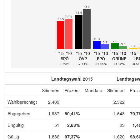
51.0
43.9
38.1
35.5
10.1
7.6
5.7
3.5
1.2
'15
'10
'15
'10
'15
'10
'15
'10
'15
SPÖ
ÖVP
FPÖ
GRÜNE
LB
-2.68%
-7.14%
+4.45%
+4.12%
-0.5
Landtagswahl 2015
Landtagsw
Stimmen
Prozent
Mandate
Stimmen
Proz
Wahlberechtigt
2.409
2.322
Abgegeben
1.937
80,41%
1.643
70,7
Ungültig
51
2,63%
23
1,4
Gültig
1.886
97,37%
1.620
98,6