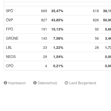
SPÖ
669
35,47%
618
38,1
ÖVP
827
43,85%
826
50,9
FPÖ
191
10,13%
92
5,6
GRÜNE
143
7,58%
56
3,4
LBL
23
1,22%
28
1,7
NEOS
29
1,54%
0,0
CPÖ
4
0,21%
0,0
Impressum
Datenschutz
Land Burgenland