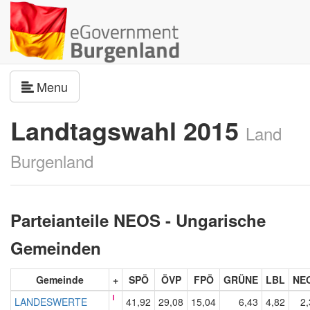
Navigation umschalten
Menu
Landtagswahl 2015
Land
Burgenland
Parteianteile NEOS - Ungarische
Gemeinden
Gemeinde
+
SPÖ
ÖVP
FPÖ
GRÜNE
LBL
NE
LANDESWERTE
41,92
29,08
15,04
6,43
4,82
2,