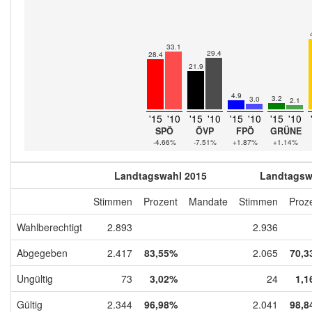
33.1
29.4
28.4
21.9
4.9
3.2
3.0
2.1
'15
'10
'15
'10
'15
'10
'15
'10
SPÖ
ÖVP
FPÖ
GRÜNE
-4.66%
-7.51%
+1.87%
+1.14%
Landtagswahl 2015
Landtagsw
Stimmen
Prozent
Mandate
Stimmen
Proz
Wahlberechtigt
2.893
2.936
Abgegeben
2.417
83,55%
2.065
70,3
Ungültig
73
3,02%
24
1,1
Gültig
2.344
96,98%
2.041
98,8