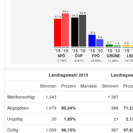
44.6
42.6
39.0
37.4
15.9
9.9
2.7
2.2
1.4
'15
'10
'15
'10
'15
'10
'15
'10
'15
SPÖ
ÖVP
FPÖ
GRÜNE
LB
-7.18%
-3.61%
+5.93%
+1.29%
+0.7
Landtagswahl 2015
Landtagsw
Stimmen
Prozent
Mandate
Stimmen
Proz
Wahlberechtigt
1.343
1.387
Abgegeben
1.079
80,34%
988
71,2
Ungültig
20
1,85%
21
2,1
Gültig
1.059
98,15%
967
97,8