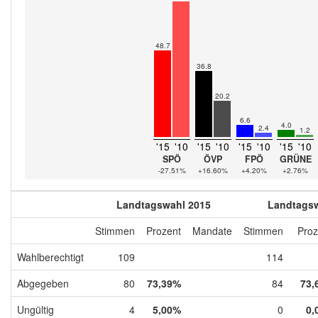
48.7
36.8
20.2
6.6
4.0
2.4
1.2
'15
'10
'15
'10
'15
'10
'15
'10
SPÖ
ÖVP
FPÖ
GRÜNE
-27.51%
+16.60%
+4.20%
+2.76%
Landtagswahl 2015
Landtagsw
Stimmen
Prozent
Mandate
Stimmen
Proz
Wahlberechtigt
109
114
Abgegeben
80
73,39%
84
73,
Ungültig
4
5,00%
0
0,