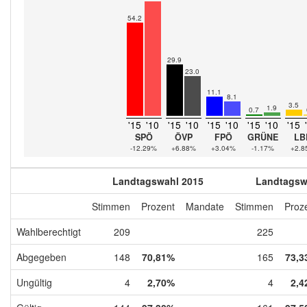
54.2
29.9
23.0
11.1
8.1
3.5
1.9
0.7
'15
'10
'15
'10
'15
'10
'15
'10
'15
SPÖ
ÖVP
FPÖ
GRÜNE
LB
-12.29%
+6.88%
+3.04%
-1.17%
+2.8
Landtagswahl 2015
Landtagsw
Stimmen
Prozent
Mandate
Stimmen
Proz
Wahlberechtigt
209
225
Abgegeben
148
70,81%
165
73,3
Ungültig
4
2,70%
4
2,4