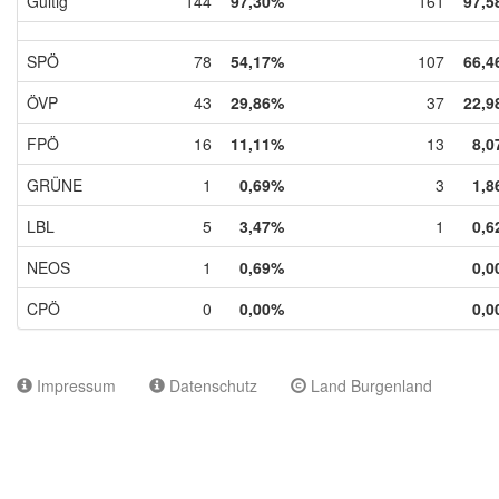
Gültig
144
97,30%
161
97,5
SPÖ
78
54,17%
107
66,4
ÖVP
43
29,86%
37
22,9
FPÖ
16
11,11%
13
8,0
GRÜNE
1
0,69%
3
1,8
LBL
5
3,47%
1
0,6
NEOS
1
0,69%
0,0
CPÖ
0
0,00%
0,0
Impressum
Datenschutz
Land Burgenland