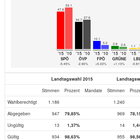
53.1
47.6
37.6
34.7
10.1
5.0
3.8
2.6
1.1
'15
'10
'15
'10
'15
'10
'15
'10
'15
SPÖ
ÖVP
FPÖ
GRÜNE
LB
-5.45%
-2.90%
+5.03%
+1.13%
-0.6
Landtagswahl 2015
Landtagsw
Stimmen
Prozent
Mandate
Stimmen
Proz
Wahlberechtigt
1.186
1.240
Abgegeben
947
79,85%
969
78,1
Ungültig
13
1,37%
14
1,4
Gültig
934
98,63%
955
98,5