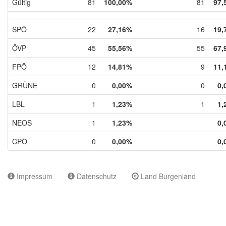
Gültig
81
100,00%
81
97,
SPÖ
22
27,16%
16
19,
ÖVP
45
55,56%
55
67,
FPÖ
12
14,81%
9
11,
GRÜNE
0
0,00%
0
0,
LBL
1
1,23%
1
1,
NEOS
1
1,23%
0,
CPÖ
0
0,00%
0,
Impressum
Datenschutz
Land Burgenland