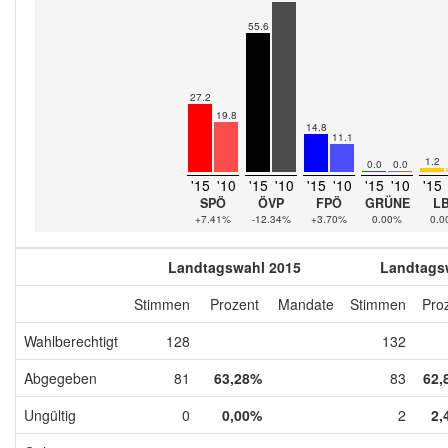
55.6
27.2
19.8
14.8
11.1
1.2
0.0
0.0
'15
'10
'15
'10
'15
'10
'15
'10
'15
SPÖ
ÖVP
FPÖ
GRÜNE
L
+7.41%
-12.34%
+3.70%
0.00%
0.0
Landtagswahl 2015
Landtags
Stimmen
Prozent
Mandate
Stimmen
Pro
Wahlberechtigt
128
132
Abgegeben
81
63,28%
83
62,
Ungültig
0
0,00%
2
2,