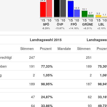
24.9
12.3
10.1
3.7
3.2
1.1
'15
'10
'15
'10
'15
'10
'15
'10
'15
'10
SPÖ
ÖVP
FPÖ
GRÜNE
LBL
-8.29%
-15.87%
+14.16%
+6.31%
+2.10%
Landtagswahl 2015
Landtagswa
Stimmen
Prozent
Mandate
Stimmen
Prozen
rechtigt
247
251
eben
191
77,33%
189
75,3
ig
2
1,05%
2
1,0
189
98,95%
187
98,9
47
24,87%
62
33,1
64
33,86%
93
49,7