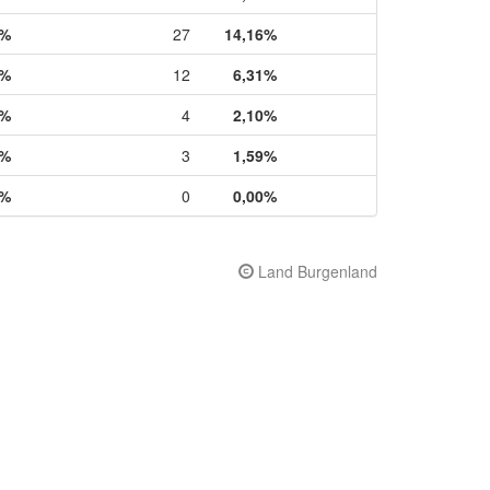
0%
27
14,16%
4%
12
6,31%
7%
4
2,10%
0%
3
1,59%
0%
0
0,00%
Land Burgenland