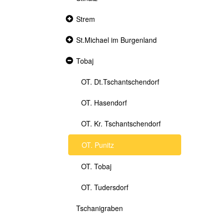
Collapsed
Strem
section
Collapsed
St.Michael im Burgenland
section
Expanded
Tobaj
section
OT. Dt.Tschantschendorf
OT. Hasendorf
OT. Kr. Tschantschendorf
OT. Punitz
OT. Tobaj
OT. Tudersdorf
Tschanigraben