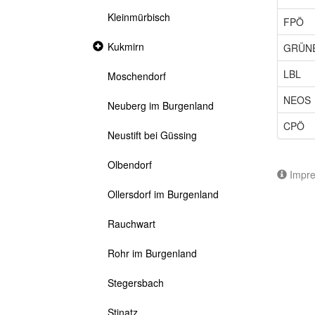
Kleinmürbisch
FPÖ
Collapsed
Kukmirn
GRÜN
section
LBL
Moschendorf
NEOS
Neuberg im Burgenland
CPÖ
Neustift bei Güssing
Olbendorf
Impr
Ollersdorf im Burgenland
Rauchwart
Rohr im Burgenland
Stegersbach
Stinatz