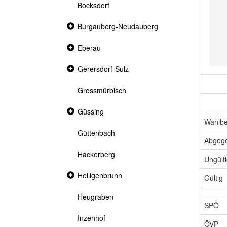
Bocksdorf
Collapsed
Burgauberg-Neudauberg
section
Collapsed
Eberau
section
Collapsed
Gerersdorf-Sulz
section
Grossmürbisch
Collapsed
Güssing
section
Wahlbe
Güttenbach
Abgeg
Hackerberg
Ungült
Collapsed
Heiligenbrunn
Gültig
section
Heugraben
SPÖ
Inzenhof
ÖVP