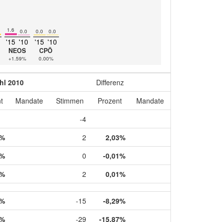
1.6
0.0
0.0
0.0
'15
'10
'15
'10
NEOS
CPÖ
+1.59%
0.00%
hl 2010
Differenz
t
Mandate
Stimmen
Prozent
Mandate
-4
0%
2
2,03%
6%
0
-0,01%
4%
2
0,01%
6%
-15
-8,29%
3%
-29
-15,87%