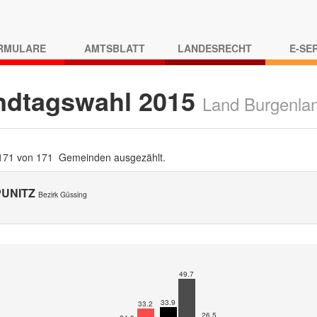
RMULARE
AMTSBLATT
LANDESRECHT
E-SE
ndtagswahl 2015
Land Burgenla
 171 von 171 Gemeinden ausgezählt.
PUNITZ
Bezirk Güssing
49.7
33.9
33.2
26.5