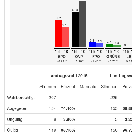
48.0
37.2
27.3
6.8
5.3
4.0
3.3
0.0
'15
'10
'15
'10
'15
'10
'15
'10
'15
SPÖ
ÖVP
FPÖ
GRÜNE
LB
+9.83%
-15.36%
+1.43%
+0.72%
-0.6
Landtagswahl 2015
Landtagsw
Stimmen
Prozent
Mandate
Stimmen
Proz
Wahlberechtigt
207
225
Abgegeben
154
74,40%
155
68,8
Ungültig
6
3,90%
5
3,2
Gültig
148
96,10%
150
96,7