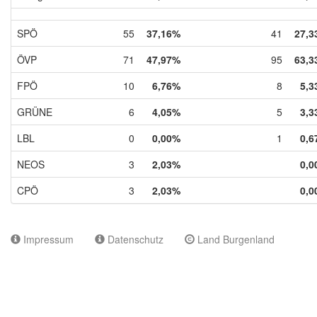
SPÖ
55
37,16%
41
27,3
ÖVP
71
47,97%
95
63,3
FPÖ
10
6,76%
8
5,3
GRÜNE
6
4,05%
5
3,3
LBL
0
0,00%
1
0,6
NEOS
3
2,03%
0,0
CPÖ
3
2,03%
0,0
Impressum
Datenschutz
Land Burgenland