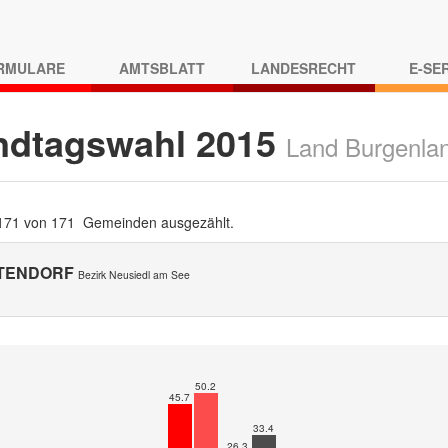
RMULARE
AMTSBLATT
LANDESRECHT
E-SE
ndtagswahl 2015
Land Burgenla
 171 von 171 Gemeinden ausgezählt.
TENDORF
Bezirk Neusiedl am See
50.2
45.7
33.4
26.3