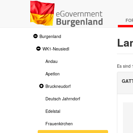
FO
Expanded
Burgenland
La
section
Expanded
WK1-Neusiedl
section
Andau
Es sind
Apetlon
GAT
Collapsed
Bruckneudorf
section
Deutsch Jahrndorf
Edelstal
Frauenkirchen