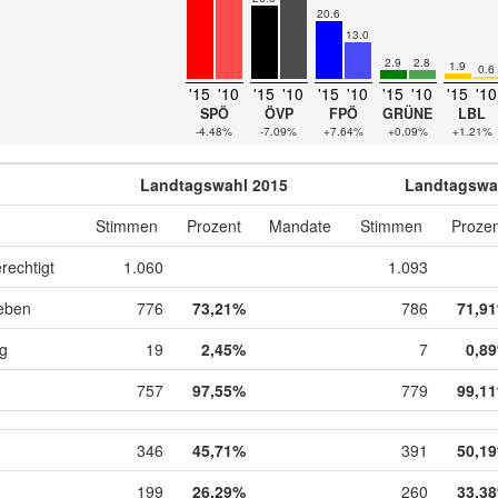
20.6
13.0
2.9
2.8
1.9
0.6
'15
'10
'15
'10
'15
'10
'15
'10
'15
'10
SPÖ
ÖVP
FPÖ
GRÜNE
LBL
-4.48%
-7.09%
+7.64%
+0.09%
+1.21%
Landtagswahl 2015
Landtagswa
Stimmen
Prozent
Mandate
Stimmen
Prozen
rechtigt
1.060
1.093
eben
776
73,21%
786
71,9
ig
19
2,45%
7
0,8
757
97,55%
779
99,1
346
45,71%
391
50,1
199
26,29%
260
33,3