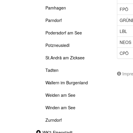
Pamhagen
FPÖ
GRÜN
Parndorf
LBL
Podersdorf am See
NEOS
Potzneusiedl
CPÖ
St.Andrä am Zicksee
Tadten
Impr
Wallern im Burgenland
Weiden am See
Winden am See
Zurndorf
Collapsed
WK2-Eisenstadt