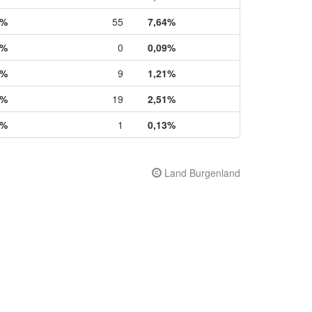
7%
55
7,64%
2%
0
0,09%
4%
9
1,21%
0%
19
2,51%
0%
1
0,13%
Land Burgenland