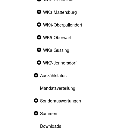
section
Collapsed
WK3-Mattersburg
section
Collapsed
WK4-Oberpullendorf
section
Collapsed
WK5-Oberwart
section
Collapsed
WK6-Güssing
section
Collapsed
WK7-Jennersdorf
section
Collapsed
Auszählstatus
section
Mandatsverteilung
Collapsed
Sonderauswertungen
section
Collapsed
Summen
section
Downloads