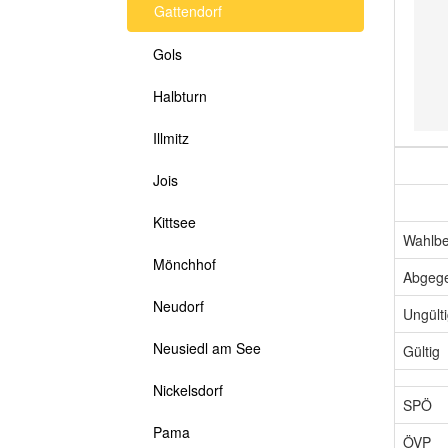
Gattendorf
Gols
Halbturn
Illmitz
Jois
Kittsee
Wahlbe
Mönchhof
Abgeg
Neudorf
Ungült
Neusiedl am See
Gültig
Nickelsdorf
SPÖ
Pama
ÖVP