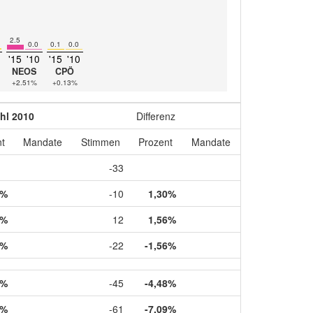
2.5
0.0
0.1
0.0
'15
'10
'15
'10
NEOS
CPÖ
+2.51%
+0.13%
hl 2010
Differenz
t
Mandate
Stimmen
Prozent
Mandate
-33
1%
-10
1,30%
9%
12
1,56%
1%
-22
-1,56%
9%
-45
-4,48%
8%
-61
-7,09%