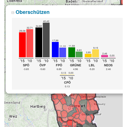
Oberschützen
40,42
34,82
32,71
29,06
17,99
11,59
11,10
9,15
6,63
3,95
2,46
0,00
'15
'10
'15
'10
'15
'10
'15
'10
'15
'10
'15
'10
SPÖ
ÖVP
FPÖ
GRÜNE
LBL
NEOS
-3.65
-5.60
6.89
4.96
-5.20
2.46
0,13
0,00
'15
'10
CPÖ
0.13