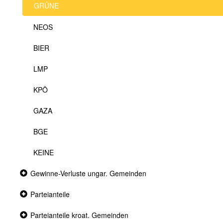
GRÜNE
NEOS
BIER
LMP
KPÖ
GAZA
BGE
KEINE
Collapsed
Gewinne-Verluste ungar. Gemeinden
section
Collapsed
Parteianteile
section
Collapsed
Parteianteile kroat. Gemeinden
section