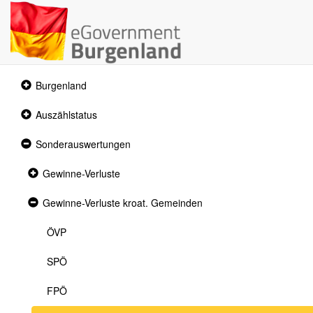
Collapsed
Burgenland
section
Collapsed
Auszählstatus
section
Expanded
Sonderauswertungen
section
Collapsed
Gewinne-Verluste
section
Expanded
Gewinne-Verluste kroat. Gemeinden
section
ÖVP
SPÖ
FPÖ