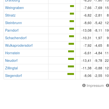
Draßburg
-8,20
-7,80
15
Weingraben
-7,66
-7,69
15
Stinatz
-6,82
-2,81
8
Steinbrunn
-8,60
-5,42
12
Parndorf
-13,08
-8,11
19
Schachendorf
-10,31
1,97
9
Wulkaprodersdorf
-7,92
-4,65
8
Hornstein
-6,61
-4,84
11
Neudorf
-13,41
-9,78
22
Zillingtal
-11,38
-0,88
12
Siegendorf
-8,06
-2,55
10
Impressum