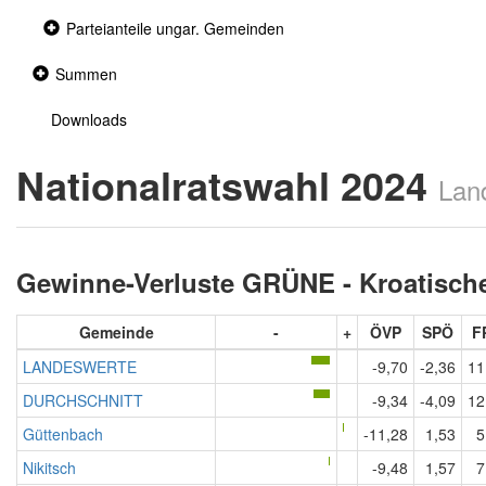
Collapsed
Parteianteile ungar. Gemeinden
section
Collapsed
Summen
section
Downloads
Nationalratswahl 2024
Lan
Gewinne-Verluste GRÜNE - Kroatisc
Gemeinde
-
+
ÖVP
SPÖ
F
LANDESWERTE
-9,70
-2,36
11
DURCHSCHNITT
-9,34
-4,09
12
Güttenbach
-11,28
1,53
5
Nikitsch
-9,48
1,57
7