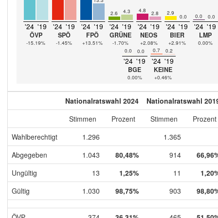
4.8
4.3
2.9
2.6
2.8
0.0
0.0
0.0
'24
'19
'24
'19
'24
'19
'24
'19
'24
'19
'24
'19
'24
'19
ÖVP
SPÖ
FPÖ
GRÜNE
NEOS
BIER
LMP
-15.19%
-1.45%
+13.51%
-1.70%
+2.08%
+2.91%
0.00%
0.7
0.0
0.2
0.0
'24
'19
'24
'19
BGE
KEINE
0.00%
+0.46%
Nationalratswahl 2024
Nationalratswahl 201
Stimmen
Prozent
Stimmen
Prozent
Wahlberechtigt
1.296
1.365
Abgegeben
1.043
80,48%
914
66,96
Ungültig
13
1,25%
11
1,20
Gültig
1.030
98,75%
903
98,80
ÖVP
374
36,31%
465
51,50