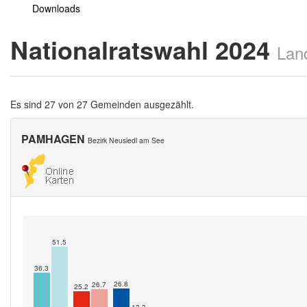
Downloads
Nationalratswahl 2024
Lan
Es sind 27 von 27 Gemeinden ausgezählt.
PAMHAGEN
Bezirk Neusiedl am See
51.5
36.3
26.8
26.7
25.2
13.3