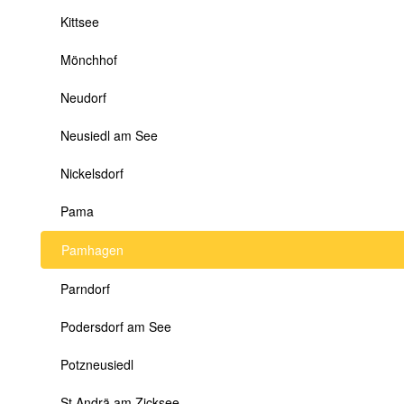
Kittsee
Mönchhof
Neudorf
Neusiedl am See
Nickelsdorf
Pama
Pamhagen
Parndorf
Podersdorf am See
Potzneusiedl
St.Andrä am Zicksee