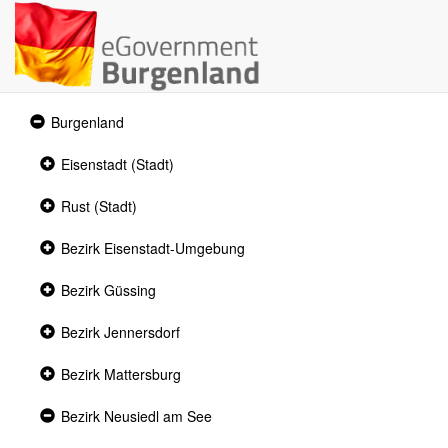
Expanded
Burgenland
section
Collapsed
Eisenstadt (Stadt)
section
Collapsed
Rust (Stadt)
section
Collapsed
Bezirk Eisenstadt-Umgebung
section
Collapsed
Bezirk Güssing
section
Collapsed
Bezirk Jennersdorf
section
Collapsed
Bezirk Mattersburg
section
Expanded
Bezirk Neusiedl am See
section