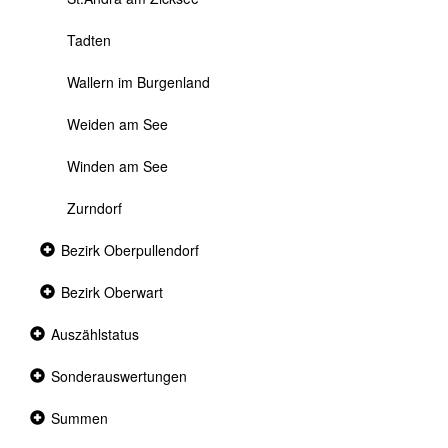
Tadten
Wallern im Burgenland
Weiden am See
Winden am See
Zurndorf
Collapsed
Bezirk Oberpullendorf
section
Collapsed
Bezirk Oberwart
section
Collapsed
Auszählstatus
section
Collapsed
Sonderauswertungen
section
Collapsed
Summen
section