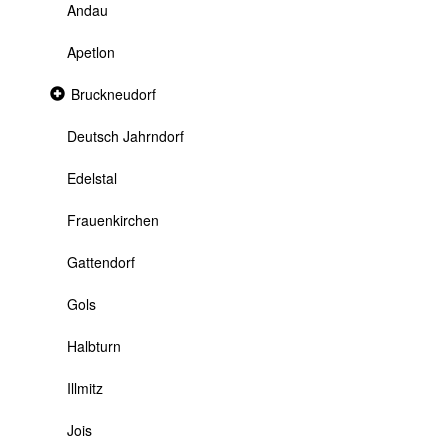
Andau
Apetlon
Collapsed
Bruckneudorf
section
Deutsch Jahrndorf
Edelstal
Frauenkirchen
Gattendorf
Gols
Halbturn
Illmitz
Jois