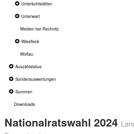
Collapsed
Unterkohlstätten
section
Collapsed
Unterwart
section
Weiden bei Rechnitz
Collapsed
Wiesfleck
section
Wolfau
Collapsed
Auszählstatus
section
Collapsed
Sonderauswertungen
section
Collapsed
Summen
section
Downloads
Nationalratswahl 2024
Lan