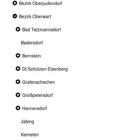
Collapsed
Bezirk Oberpullendorf
section
Expanded
Bezirk Oberwart
section
Collapsed
Bad Tatzmannsdorf
section
Badersdorf
Collapsed
Bernstein
section
Collapsed
Dt.Schützen-Eisenberg
section
Collapsed
Grafenschachen
section
Collapsed
Großpetersdorf
section
Collapsed
Hannersdorf
section
Jabing
Kemeten