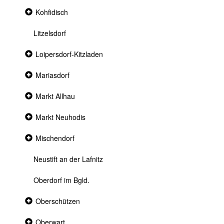
Collapsed
Kohfidisch
section
Litzelsdorf
Collapsed
Loipersdorf-Kitzladen
section
Collapsed
Mariasdorf
section
Collapsed
Markt Allhau
section
Collapsed
Markt Neuhodis
section
Collapsed
Mischendorf
section
Neustift an der Lafnitz
Oberdorf im Bgld.
Collapsed
Oberschützen
section
Collapsed
Oberwart