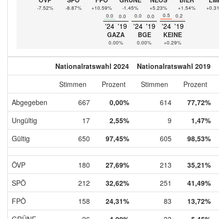
-7.52%
-8.87%
+10.59%
-1.45%
+5.23%
+1.54%
+0.3
0.5
0.0
0.0
0.2
0.0
0.0
'24
'19
'24
'19
'24
'19
GAZA
BGE
KEINE
0.00%
0.00%
+0.29%
Nationalratswahl 2024
Nationalratswahl 2019
Stimmen
Prozent
Stimmen
Prozent
Abgegeben
667
0,00%
614
77,72%
Ungültig
17
2,55%
9
1,47%
Gültig
650
97,45%
605
98,53%
ÖVP
180
27,69%
213
35,21%
SPÖ
212
32,62%
251
41,49%
FPÖ
158
24,31%
83
13,72%
GRÜNE
26
4,00%
33
5,45%