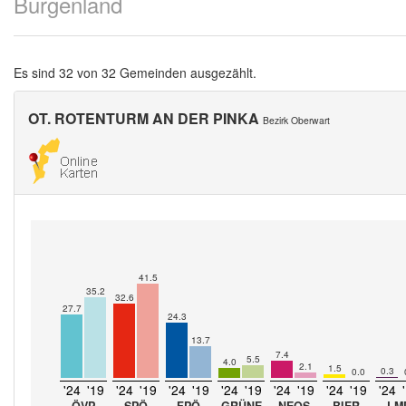
Burgenland
Es sind 32 von 32 Gemeinden ausgezählt.
OT. ROTENTURM AN DER PINKA
Bezirk Oberwart
41.5
35.2
32.6
27.7
24.3
13.7
7.4
5.5
4.0
2.1
1.5
0.3
0.0
'24
'19
'24
'19
'24
'19
'24
'19
'24
'19
'24
'19
'24
ÖVP
SPÖ
FPÖ
GRÜNE
NEOS
BIER
LM