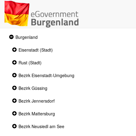
Expanded
Burgenland
section
Collapsed
Eisenstadt (Stadt)
section
Collapsed
Rust (Stadt)
section
Collapsed
Bezirk Eisenstadt-Umgebung
section
Collapsed
Bezirk Güssing
section
Collapsed
Bezirk Jennersdorf
section
Collapsed
Bezirk Mattersburg
section
Collapsed
Bezirk Neusiedl am See
section