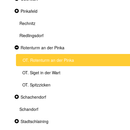
section
Collapsed
Pinkafeld
section
Rechnitz
Riedlingsdorf
Expanded
Rotenturm an der Pinka
section
OT. Rotenturm an der Pinka
OT. Siget in der Wart
OT. Spitzzicken
Collapsed
Schachendorf
section
Schandorf
Collapsed
Stadtschlaining
section