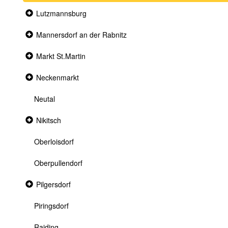
Collapsed
Lutzmannsburg
section
Collapsed
Mannersdorf an der Rabnitz
section
Collapsed
Markt St.Martin
section
Collapsed
Neckenmarkt
section
Neutal
Collapsed
Nikitsch
section
Oberloisdorf
Oberpullendorf
Collapsed
Pilgersdorf
section
Piringsdorf
Raiding