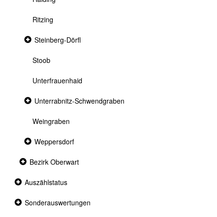
Ritzing
Collapsed
Steinberg-Dörfl
section
Stoob
Unterfrauenhaid
Collapsed
Unterrabnitz-Schwendgraben
section
Weingraben
Collapsed
Weppersdorf
section
Collapsed
Bezirk Oberwart
section
Collapsed
Auszählstatus
section
Collapsed
Sonderauswertungen
section