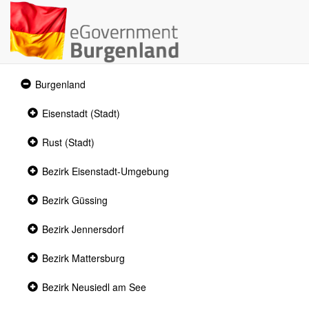
Expanded
Burgenland
section
Collapsed
Eisenstadt (Stadt)
section
Collapsed
Rust (Stadt)
section
Collapsed
Bezirk Eisenstadt-Umgebung
section
Collapsed
Bezirk Güssing
section
Collapsed
Bezirk Jennersdorf
section
Collapsed
Bezirk Mattersburg
section
Collapsed
Bezirk Neusiedl am See
section