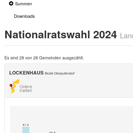
Collapsed
Summen
section
Downloads
Nationalratswahl 2024
Lan
Es sind 28 von 28 Gemeinden ausgezählt.
LOCKENHAUS
Bezirk Oberpullendorf
41.4
30.8