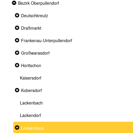
Expanded
Bezirk Oberpullendorf
section
Collapsed
Deutschkreutz
section
Collapsed
Draßmarkt
section
Collapsed
Frankenau-Unterpullendorf
section
Collapsed
Großwarasdorf
section
Collapsed
Horitschon
section
Kaisersdorf
Collapsed
Kobersdorf
section
Lackenbach
Lackendorf
Collapsed
Lockenhaus
section