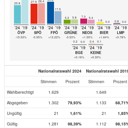
28.4
27.9
25.8
17.5
7.0
5.8
5.2
5.4
1.6
0.8
0.0
0.0
'24
'19
'24
'19
'24
'19
'24
'19
'24
'19
'24
'19
'24
'19
ÖVP
SPÖ
FPÖ
GRÜNE
NEOS
BIER
LMP
-15.53%
-0.55%
+13.22%
-0.53%
+1.55%
+1.64%
+0.78%
0.2
0.4
0.1
0.0
'24
'19
'24
'19
BGE
KEINE
+0.16%
+0.30%
Nationalratswahl 2024
Nationalratswahl 201
Stimmen
Prozent
Stimmen
Prozent
Wahlberechtigt
1.629
1.649
Abgegeben
1.302
79,93%
1.133
68,71
Ungültig
21
1,61%
21
1,85
Gültig
1.281
98,39%
1.112
98,15