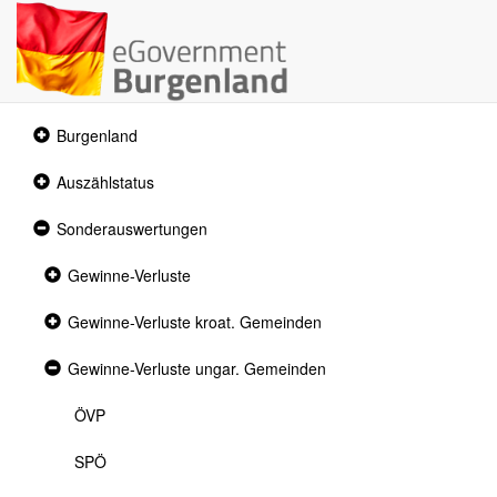
Collapsed
Burgenland
section
Collapsed
Auszählstatus
section
Expanded
Sonderauswertungen
section
Collapsed
Gewinne-Verluste
section
Collapsed
Gewinne-Verluste kroat. Gemeinden
section
Expanded
Gewinne-Verluste ungar. Gemeinden
section
ÖVP
SPÖ