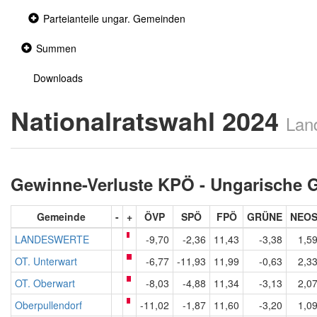
Collapsed
Parteianteile ungar. Gemeinden
section
Collapsed
Summen
section
Downloads
Nationalratswahl 2024
Lan
Gewinne-Verluste KPÖ - Ungarische
Gemeinde
-
+
ÖVP
SPÖ
FPÖ
GRÜNE
NEO
LANDESWERTE
-9,70
-2,36
11,43
-3,38
1,5
OT. Unterwart
-6,77
-11,93
11,99
-0,63
2,3
OT. Oberwart
-8,03
-4,88
11,34
-3,13
2,0
Oberpullendorf
-11,02
-1,87
11,60
-3,20
1,0