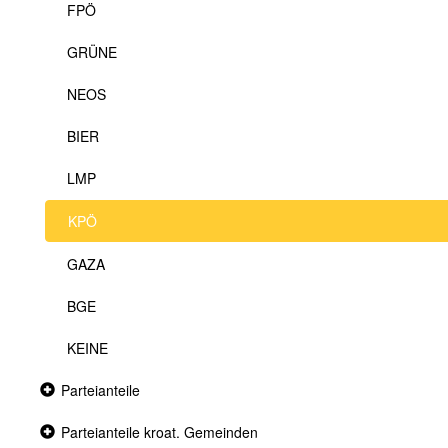
FPÖ
GRÜNE
NEOS
BIER
LMP
KPÖ
GAZA
BGE
KEINE
Collapsed
Parteianteile
section
Collapsed
Parteianteile kroat. Gemeinden
section