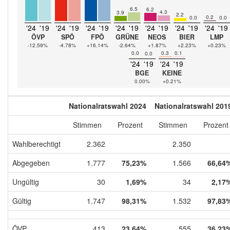
6.5
6.2
4.3
3.9
2.2
0.2
0.0
0.0
'24
'19
'24
'19
'24
'19
'24
'19
'24
'19
'24
'19
'24
'19
ÖVP
SPÖ
FPÖ
GRÜNE
NEOS
BIER
LMP
-12.59%
-4.78%
+16.14%
-2.64%
+1.87%
+2.23%
+0.23%
0.0
0.3
0.1
0.0
'24
'19
'24
'19
BGE
KEINE
0.00%
+0.21%
Nationalratswahl 2024
Nationalratswahl 201
Stimmen
Prozent
Stimmen
Prozent
Wahlberechtigt
2.362
2.350
Abgegeben
1.777
75,23%
1.566
66,64
Ungültig
30
1,69%
34
2,17
Gültig
1.747
98,31%
1.532
97,83
ÖVP
413
23,64%
555
36,23