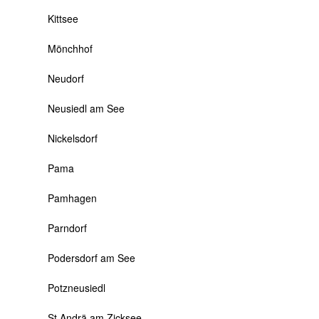
Kittsee
Mönchhof
Neudorf
Neusiedl am See
Nickelsdorf
Pama
Pamhagen
Parndorf
Podersdorf am See
Potzneusiedl
St.Andrä am Zicksee