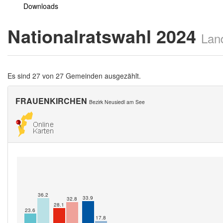
Downloads
Nationalratswahl 2024
Lan
Es sind 27 von 27 Gemeinden ausgezählt.
FRAUENKIRCHEN
Bezirk Neusiedl am See
36.2
33.9
32.8
28.1
23.6
17.8