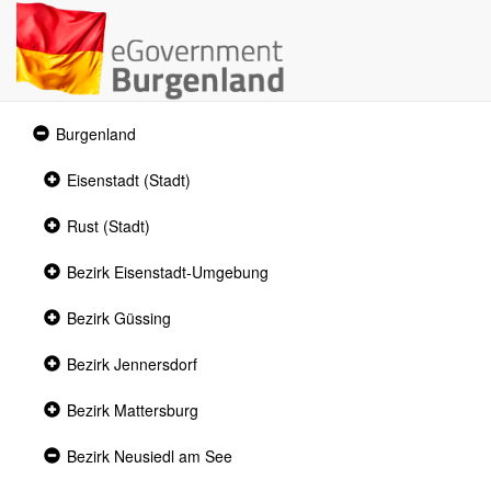
Expanded
Burgenland
section
Collapsed
Eisenstadt (Stadt)
section
Collapsed
Rust (Stadt)
section
Collapsed
Bezirk Eisenstadt-Umgebung
section
Collapsed
Bezirk Güssing
section
Collapsed
Bezirk Jennersdorf
section
Collapsed
Bezirk Mattersburg
section
Expanded
Bezirk Neusiedl am See
section