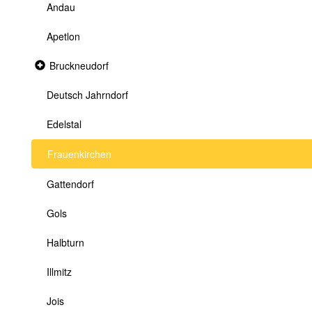
Andau
Apetlon
Collapsed
Bruckneudorf
section
Deutsch Jahrndorf
Edelstal
Frauenkirchen
Gattendorf
Gols
Halbturn
Illmitz
Jois