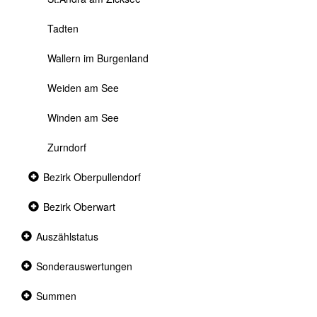
Tadten
Wallern im Burgenland
Weiden am See
Winden am See
Zurndorf
Collapsed
Bezirk Oberpullendorf
section
Collapsed
Bezirk Oberwart
section
Collapsed
Auszählstatus
section
Collapsed
Sonderauswertungen
section
Collapsed
Summen
section