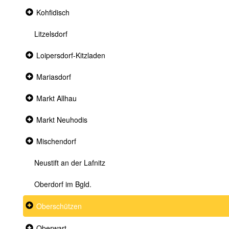
Collapsed
Kohfidisch
section
Litzelsdorf
Collapsed
Loipersdorf-Kitzladen
section
Collapsed
Mariasdorf
section
Collapsed
Markt Allhau
section
Collapsed
Markt Neuhodis
section
Collapsed
Mischendorf
section
Neustift an der Lafnitz
Oberdorf im Bgld.
Collapsed
Oberschützen
section
Collapsed
Oberwart