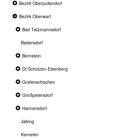
Collapsed
Bezirk Oberpullendorf
section
Expanded
Bezirk Oberwart
section
Collapsed
Bad Tatzmannsdorf
section
Badersdorf
Collapsed
Bernstein
section
Collapsed
Dt.Schützen-Eisenberg
section
Collapsed
Grafenschachen
section
Collapsed
Großpetersdorf
section
Collapsed
Hannersdorf
section
Jabing
Kemeten