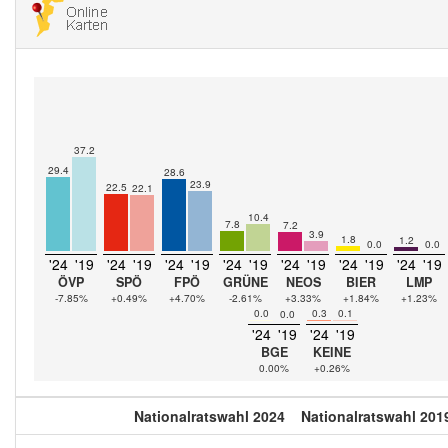
37.2
29.4
28.6
23.9
22.5
22.1
10.4
7.8
7.2
3.9
1.8
1.2
0.0
0.0
'24
'19
'24
'19
'24
'19
'24
'19
'24
'19
'24
'19
'24
'19
ÖVP
SPÖ
FPÖ
GRÜNE
NEOS
BIER
LMP
-7.85%
+0.49%
+4.70%
-2.61%
+3.33%
+1.84%
+1.23%
0.0
0.3
0.1
0.0
'24
'19
'24
'19
BGE
KEINE
0.00%
+0.26%
Nationalratswahl 2024
Nationalratswahl 201