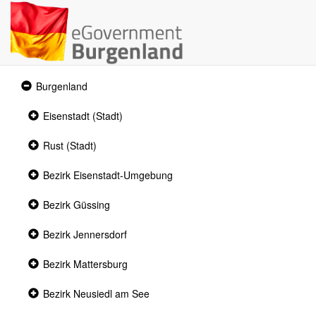
Expanded
Burgenland
section
Collapsed
Eisenstadt (Stadt)
section
Collapsed
Rust (Stadt)
section
Collapsed
Bezirk Eisenstadt-Umgebung
section
Collapsed
Bezirk Güssing
section
Collapsed
Bezirk Jennersdorf
section
Collapsed
Bezirk Mattersburg
section
Collapsed
Bezirk Neusiedl am See
section