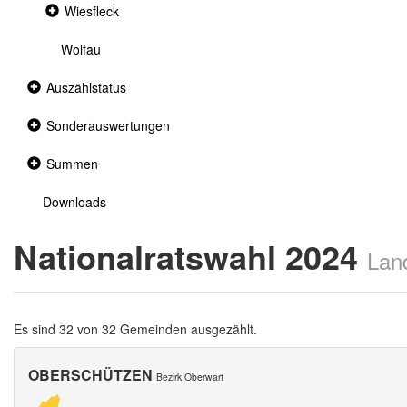
Collapsed
Wiesfleck
section
Wolfau
Collapsed
Auszählstatus
section
Collapsed
Sonderauswertungen
section
Collapsed
Summen
section
Downloads
Nationalratswahl 2024
Lan
Es sind 32 von 32 Gemeinden ausgezählt.
OBERSCHÜTZEN
Bezirk Oberwart