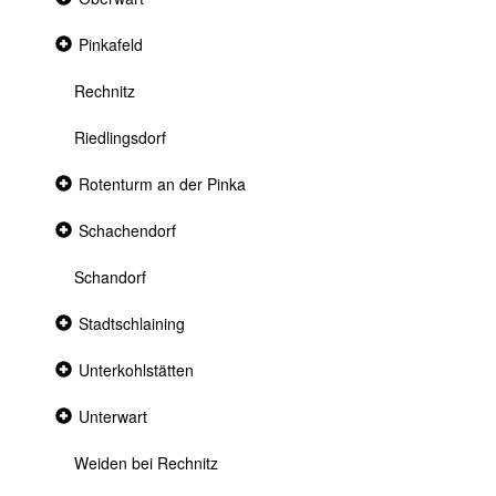
section
Collapsed
Pinkafeld
section
Rechnitz
Riedlingsdorf
Collapsed
Rotenturm an der Pinka
section
Collapsed
Schachendorf
section
Schandorf
Collapsed
Stadtschlaining
section
Collapsed
Unterkohlstätten
section
Collapsed
Unterwart
section
Weiden bei Rechnitz