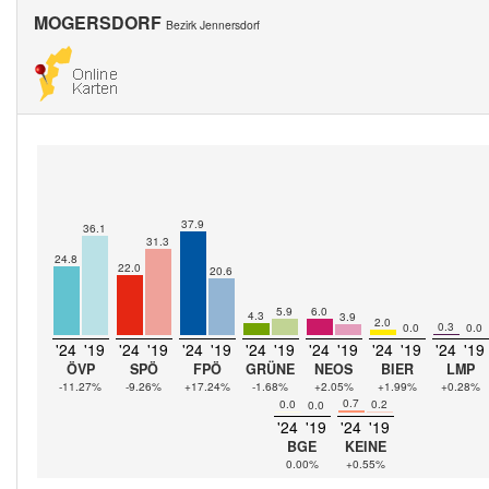
MOGERSDORF
Bezirk Jennersdorf
37.9
36.1
31.3
24.8
22.0
20.6
5.9
6.0
4.3
3.9
2.0
0.3
0.0
0.0
'24
'19
'24
'19
'24
'19
'24
'19
'24
'19
'24
'19
'24
'19
ÖVP
SPÖ
FPÖ
GRÜNE
NEOS
BIER
LMP
-11.27%
-9.26%
+17.24%
-1.68%
+2.05%
+1.99%
+0.28%
0.7
0.0
0.2
0.0
'24
'19
'24
'19
BGE
KEINE
0.00%
+0.55%