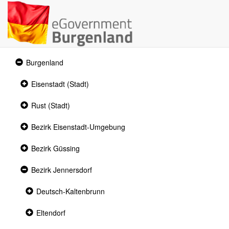
Expanded
Burgenland
section
Collapsed
Eisenstadt (Stadt)
section
Collapsed
Rust (Stadt)
section
Collapsed
Bezirk Eisenstadt-Umgebung
section
Collapsed
Bezirk Güssing
section
Expanded
Bezirk Jennersdorf
section
Collapsed
Deutsch-Kaltenbrunn
section
Collapsed
Eltendorf
section