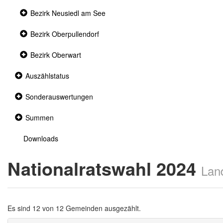
Collapsed
Bezirk Neusiedl am See
section
Collapsed
Bezirk Oberpullendorf
section
Collapsed
Bezirk Oberwart
section
Collapsed
Auszählstatus
section
Collapsed
Sonderauswertungen
section
Collapsed
Summen
section
Downloads
Nationalratswahl 2024
Lan
Es sind 12 von 12 Gemeinden ausgezählt.