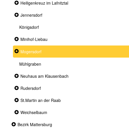
Collapsed
Heiligenkreuz im Lafnitztal
section
Collapsed
Jennersdorf
section
Königsdorf
Collapsed
Minihof-Liebau
section
Collapsed
Mogersdorf
section
Mühlgraben
Collapsed
Neuhaus am Klausenbach
section
Collapsed
Rudersdorf
section
Collapsed
St.Martin an der Raab
section
Collapsed
Weichselbaum
section
Collapsed
Bezirk Mattersburg
section