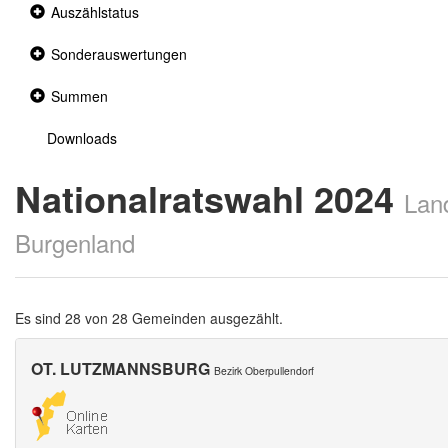
Collapsed
Auszählstatus
section
Collapsed
Sonderauswertungen
section
Collapsed
Summen
section
Downloads
Nationalratswahl 2024
Lan
Burgenland
Es sind 28 von 28 Gemeinden ausgezählt.
OT. LUTZMANNSBURG
Bezirk Oberpullendorf