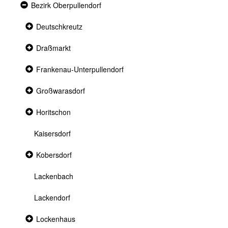
Expanded
Bezirk Oberpullendorf
section
Collapsed
Deutschkreutz
section
Collapsed
Draßmarkt
section
Collapsed
Frankenau-Unterpullendorf
section
Collapsed
Großwarasdorf
section
Collapsed
Horitschon
section
Kaisersdorf
Collapsed
Kobersdorf
section
Lackenbach
Lackendorf
Collapsed
Lockenhaus
section