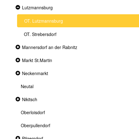
Expanded
Lutzmannsburg
section
OT. Lutzmannsburg
OT. Strebersdorf
Collapsed
Mannersdorf an der Rabnitz
section
Collapsed
Markt St.Martin
section
Collapsed
Neckenmarkt
section
Neutal
Collapsed
Nikitsch
section
Oberloisdorf
Oberpullendorf
Collapsed
Pilgersdorf