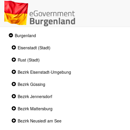
Expanded
Burgenland
section
Collapsed
Eisenstadt (Stadt)
section
Collapsed
Rust (Stadt)
section
Collapsed
Bezirk Eisenstadt-Umgebung
section
Collapsed
Bezirk Güssing
section
Collapsed
Bezirk Jennersdorf
section
Collapsed
Bezirk Mattersburg
section
Collapsed
Bezirk Neusiedl am See
section