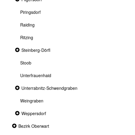
section
Piringsdorf
Raiding
Ritzing
Collapsed
Steinberg-Dörfl
section
Stoob
Unterfrauenhaid
Collapsed
Unterrabnitz-Schwendgraben
section
Weingraben
Collapsed
Weppersdorf
section
Collapsed
Bezirk Oberwart
section