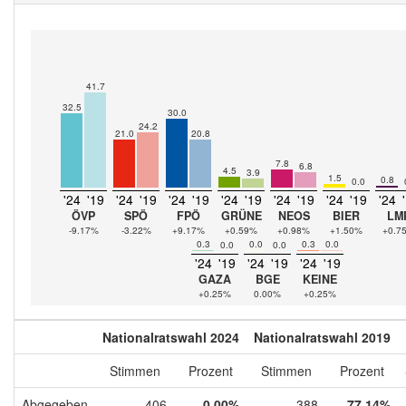
41.7
32.5
30.0
24.2
21.0
20.8
7.8
6.8
4.5
3.9
1.5
0.8
0.0
'24
'19
'24
'19
'24
'19
'24
'19
'24
'19
'24
'19
'24
ÖVP
SPÖ
FPÖ
GRÜNE
NEOS
BIER
LM
-9.17%
-3.22%
+9.17%
+0.59%
+0.98%
+1.50%
+0.7
0.3
0.0
0.3
0.0
0.0
0.0
'24
'19
'24
'19
'24
'19
GAZA
BGE
KEINE
+0.25%
0.00%
+0.25%
Nationalratswahl 2024
Nationalratswahl 2019
Stimmen
Prozent
Stimmen
Prozent
Abgegeben
406
0,00%
388
77,14%