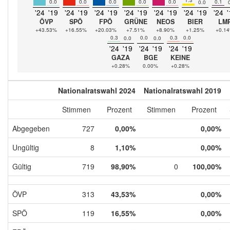
0.0
0.0
0.0
0.0
0.0
0.1
0.0
'24
'19
'24
'19
'24
'19
'24
'19
'24
'19
'24
'19
'24
'
ÖVP
SPÖ
FPÖ
GRÜNE
NEOS
BIER
LM
+43.53%
+16.55%
+20.03%
+7.51%
+8.90%
+1.25%
+0.1
0.3
0.0
0.3
0.0
0.0
0.0
'24
'19
'24
'19
'24
'19
GAZA
BGE
KEINE
+0.28%
0.00%
+0.28%
Nationalratswahl 2024
Nationalratswahl 2019
Stimmen
Prozent
Stimmen
Prozent
Abgegeben
727
0,00%
0,00%
Ungültig
8
1,10%
0,00%
Gültig
719
98,90%
0
100,00%
ÖVP
313
43,53%
0,00%
SPÖ
119
16,55%
0,00%