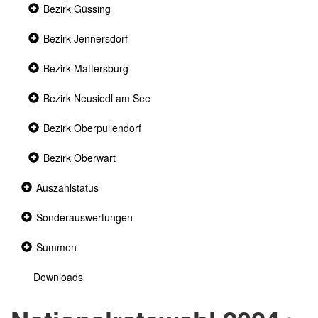
Collapsed
Bezirk Güssing
section
Collapsed
Bezirk Jennersdorf
section
Collapsed
Bezirk Mattersburg
section
Collapsed
Bezirk Neusiedl am See
section
Collapsed
Bezirk Oberpullendorf
section
Collapsed
Bezirk Oberwart
section
Collapsed
Auszählstatus
section
Collapsed
Sonderauswertungen
section
Collapsed
Summen
section
Downloads