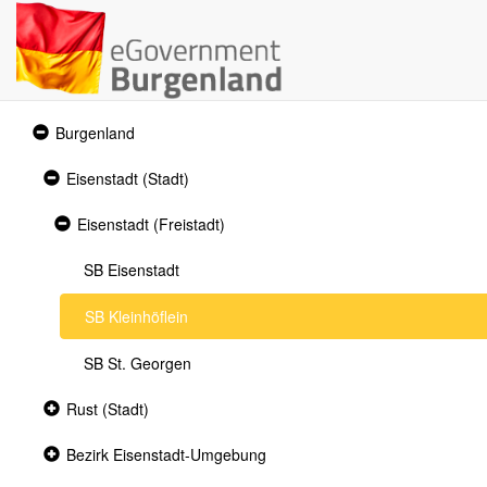
Expanded
Burgenland
section
Expanded
Eisenstadt (Stadt)
section
Expanded
Eisenstadt (Freistadt)
section
SB Eisenstadt
SB Kleinhöflein
SB St. Georgen
Collapsed
Rust (Stadt)
section
Collapsed
Bezirk Eisenstadt-Umgebung
section