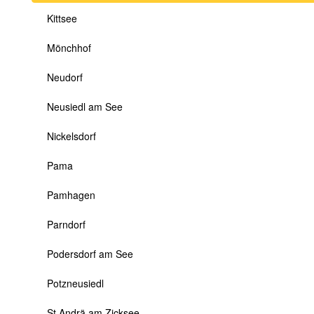
Kittsee
Mönchhof
Neudorf
Neusiedl am See
Nickelsdorf
Pama
Pamhagen
Parndorf
Podersdorf am See
Potzneusiedl
St.Andrä am Zicksee