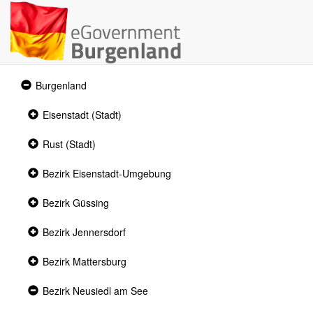
Expanded
Burgenland
section
Collapsed
Eisenstadt (Stadt)
section
Collapsed
Rust (Stadt)
section
Collapsed
Bezirk Eisenstadt-Umgebung
section
Collapsed
Bezirk Güssing
section
Collapsed
Bezirk Jennersdorf
section
Collapsed
Bezirk Mattersburg
section
Expanded
Bezirk Neusiedl am See
section