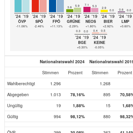
7.1
5.9
5.3
3.6
2.9
0.6
0.0
0.0
'24
'19
'24
'19
'24
'19
'24
'19
'24
'19
'24
'19
'24
'19
ÖVP
SPÖ
FPÖ
GRÜNE
NEOS
BIER
LMP
-11.06%
-2.46%
+11.13%
-2.29%
+1.80%
+2.92%
+0.60%
0.4
0.5
0.3
0.0
'24
'19
'24
'19
BGE
KEINE
+0.30%
-0.05%
Nationalratswahl 2024
Nationalratswahl 201
Stimmen
Prozent
Stimmen
Prozent
Wahlberechtigt
1.296
1.268
Abgegeben
1.013
78,16%
895
70,58
Ungültig
19
1,88%
15
1,68
Gültig
994
98,12%
880
98,32
ÖVP
299
30,08%
362
41,14