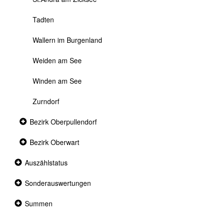
Tadten
Wallern im Burgenland
Weiden am See
Winden am See
Zurndorf
Collapsed
Bezirk Oberpullendorf
section
Collapsed
Bezirk Oberwart
section
Collapsed
Auszählstatus
section
Collapsed
Sonderauswertungen
section
Collapsed
Summen
section