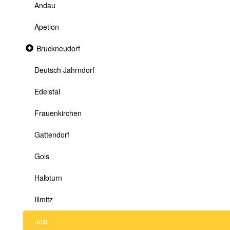
Andau
Apetlon
Collapsed
Bruckneudorf
section
Deutsch Jahrndorf
Edelstal
Frauenkirchen
Gattendorf
Gols
Halbturn
Illmitz
Jois