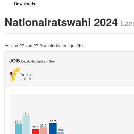
Downloads
Nationalratswahl 2024
Lan
Es sind 27 von 27 Gemeinden ausgezählt.
JOIS
Bezirk Neusiedl am See
41.1
30.7
30.1
25.0
22.5
19.6