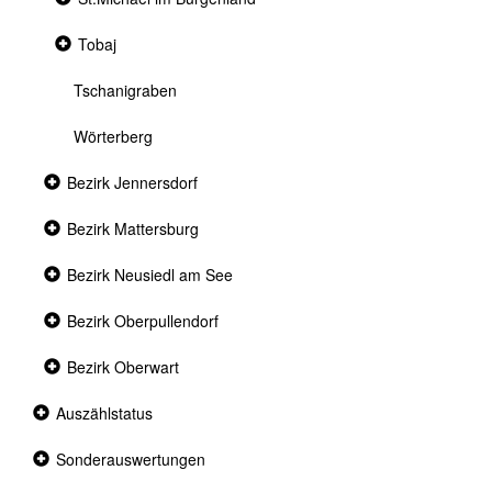
section
Collapsed
Tobaj
section
Tschanigraben
Wörterberg
Collapsed
Bezirk Jennersdorf
section
Collapsed
Bezirk Mattersburg
section
Collapsed
Bezirk Neusiedl am See
section
Collapsed
Bezirk Oberpullendorf
section
Collapsed
Bezirk Oberwart
section
Collapsed
Auszählstatus
section
Collapsed
Sonderauswertungen
section