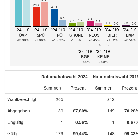
24.0
21.8
6.8
6.2
4.7
3.4
2.7
1.1
0.6
0.0
0.0
'24
'19
'24
'19
'24
'19
'24
'19
'24
'19
'24
'19
'24
'19
ÖVP
SPÖ
FPÖ
GRÜNE
NEOS
BIER
LMP
-13.39%
-7.06%
+15.03%
-1.38%
+3.45%
+1.12%
+0.56%
0.0
0.0
0.0
0.0
'24
'19
'24
'19
BGE
KEINE
0.00%
0.00%
Nationalratswahl 2024
Nationalratswahl 201
Stimmen
Prozent
Stimmen
Prozent
Wahlberechtigt
205
212
Abgegeben
180
87,80%
149
70,28
Ungültig
1
0,56%
1
0,67
Gültig
179
99,44%
148
99,33