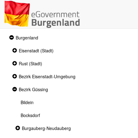
Expanded
Burgenland
section
Collapsed
Eisenstadt (Stadt)
section
Collapsed
Rust (Stadt)
section
Collapsed
Bezirk Eisenstadt-Umgebung
section
Expanded
Bezirk Güssing
section
Bildein
Bocksdorf
Collapsed
Burgauberg-Neudauberg
section