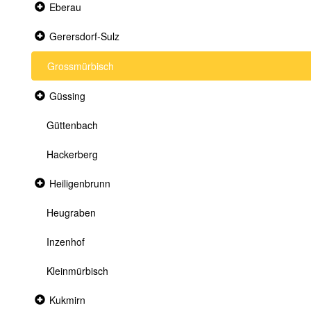
Collapsed
Eberau
section
Collapsed
Gerersdorf-Sulz
section
Grossmürbisch
Collapsed
Güssing
section
Güttenbach
Hackerberg
Collapsed
Heiligenbrunn
section
Heugraben
Inzenhof
Kleinmürbisch
Collapsed
Kukmirn
section