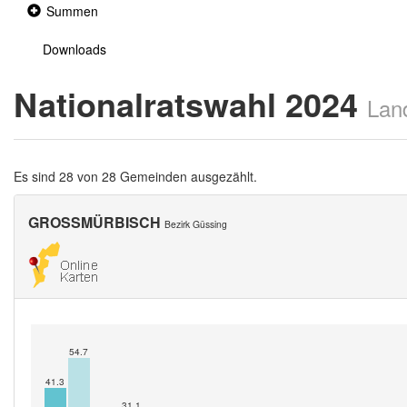
Collapsed
Summen
section
Downloads
Nationalratswahl 2024
Lan
Es sind 28 von 28 Gemeinden ausgezählt.
GROSSMÜRBISCH
Bezirk Güssing
54.7
41.3
31.1