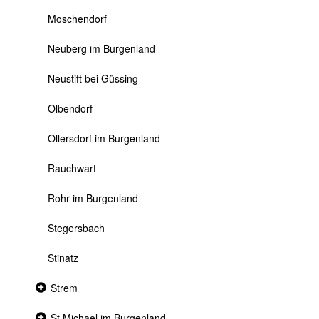
Moschendorf
Neuberg im Burgenland
Neustift bei Güssing
Olbendorf
Ollersdorf im Burgenland
Rauchwart
Rohr im Burgenland
Stegersbach
Stinatz
Collapsed
Strem
section
Collapsed
St.Michael im Burgenland