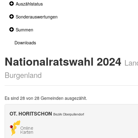
Collapsed
Auszählstatus
section
Collapsed
Sonderauswertungen
section
Collapsed
Summen
section
Downloads
Nationalratswahl 2024
Lan
Burgenland
Es sind 28 von 28 Gemeinden ausgezählt.
OT. HORITSCHON
Bezirk Oberpullendorf