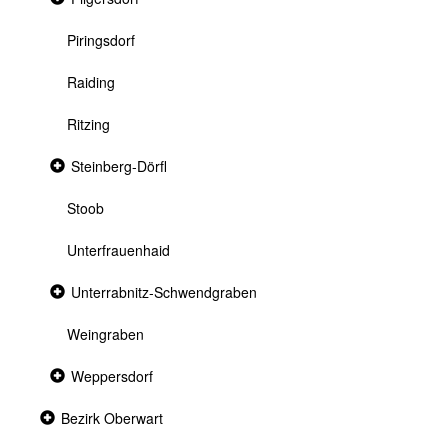
section
Piringsdorf
Raiding
Ritzing
Collapsed
Steinberg-Dörfl
section
Stoob
Unterfrauenhaid
Collapsed
Unterrabnitz-Schwendgraben
section
Weingraben
Collapsed
Weppersdorf
section
Collapsed
Bezirk Oberwart
section