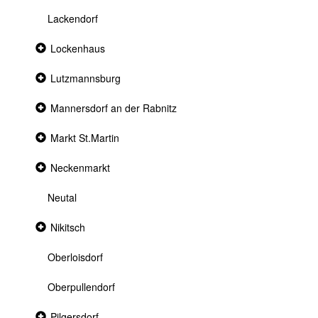
Lackendorf
Collapsed
Lockenhaus
section
Collapsed
Lutzmannsburg
section
Collapsed
Mannersdorf an der Rabnitz
section
Collapsed
Markt St.Martin
section
Collapsed
Neckenmarkt
section
Neutal
Collapsed
Nikitsch
section
Oberloisdorf
Oberpullendorf
Collapsed
Pilgersdorf