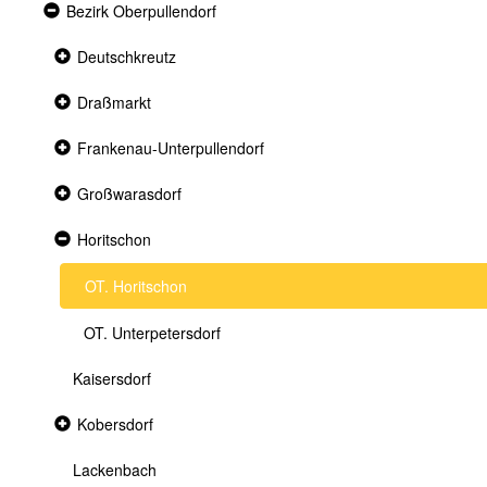
Expanded
Bezirk Oberpullendorf
section
Collapsed
Deutschkreutz
section
Collapsed
Draßmarkt
section
Collapsed
Frankenau-Unterpullendorf
section
Collapsed
Großwarasdorf
section
Expanded
Horitschon
section
OT. Horitschon
OT. Unterpetersdorf
Kaisersdorf
Collapsed
Kobersdorf
section
Lackenbach