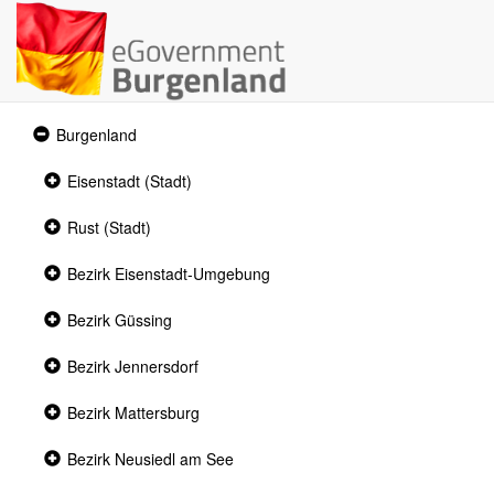
Expanded
Burgenland
section
Collapsed
Eisenstadt (Stadt)
section
Collapsed
Rust (Stadt)
section
Collapsed
Bezirk Eisenstadt-Umgebung
section
Collapsed
Bezirk Güssing
section
Collapsed
Bezirk Jennersdorf
section
Collapsed
Bezirk Mattersburg
section
Collapsed
Bezirk Neusiedl am See
section