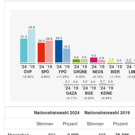
43.8
31.3
29.5
28.6
26.0
18.3
6.0
4.0
3.6
2.9
1.1
0.2
0.0
'24
'19
'24
'19
'24
'19
'24
'19
'24
'19
'24
'19
'24
ÖVP
SPÖ
FPÖ
GRÜNE
NEOS
BIER
LM
-12.50%
-2.60%
+11.25%
-0.40%
+3.12%
+1.14%
+0.2
0.7
0.1
0.2
0.3
0.0
0.0
'24
'19
'24
'19
'24
'19
GAZA
BGE
KEINE
+0.11%
+0.23%
+0.43%
Nationalratswahl 2024
Nationalratswahl 2019
Stimmen
Prozent
Stimmen
Prozent
Abgegeben
892
0,00%
808
75,30%