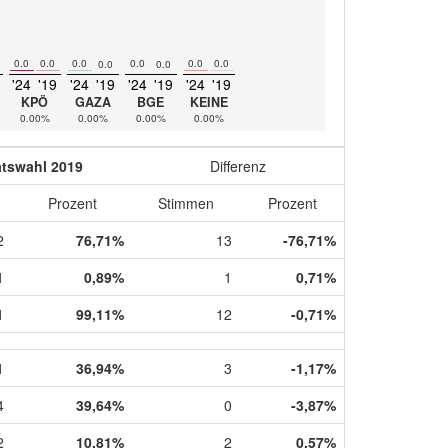
0.0
0.0
0.0
0.0
0.0
0.0
0.0
0.0
'24
'19
'24
'19
'24
'19
'24
'19
KPÖ
GAZA
BGE
KEINE
0.00%
0.00%
0.00%
0.00%
atswahl 2019
Differenz
Prozent
Stimmen
Prozent
2
76,71%
13
-76,71%
1
0,89%
1
0,71%
1
99,11%
12
-0,71%
1
36,94%
3
-1,17%
4
39,64%
0
-3,87%
2
10,81%
2
0,57%