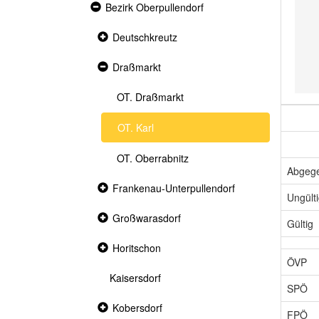
Expanded
Bezirk Oberpullendorf
section
Collapsed
Deutschkreutz
section
Expanded
Draßmarkt
section
OT. Draßmarkt
OT. Karl
OT. Oberrabnitz
Abgeg
Collapsed
Frankenau-Unterpullendorf
Ungült
section
Collapsed
Großwarasdorf
Gültig
section
Collapsed
Horitschon
section
ÖVP
Kaisersdorf
SPÖ
Collapsed
Kobersdorf
FPÖ
section