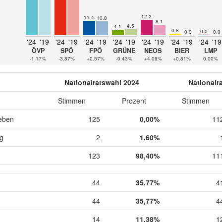
12.2
11.4
10.8
8.1
4.5
4.1
0.8
0.0
0.0
0.0
'24
'19
'24
'19
'24
'19
'24
'19
'24
'19
'24
'19
'24
'19
ÖVP
SPÖ
FPÖ
GRÜNE
NEOS
BIER
LMP
-1.17%
-3.87%
+0.57%
-0.43%
+4.09%
+0.81%
0.00%
Nationalratswahl 2024
Nationalr
Stimmen
Prozent
Stimmen
eben
125
0,00%
11
ig
2
1,60%
123
98,40%
11
44
35,77%
4
44
35,77%
4
14
11,38%
1