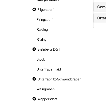
Geme
Collapsed
Pilgersdorf
section
Ortst
Piringsdorf
Raiding
Ritzing
Collapsed
Steinberg-Dörfl
section
Stoob
Unterfrauenhaid
Collapsed
Unterrabnitz-Schwendgraben
section
Weingraben
Collapsed
Weppersdorf
section