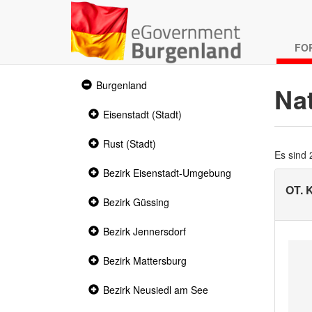
FO
Expanded
Burgenland
Na
section
Collapsed
Eisenstadt (Stadt)
section
Collapsed
Rust (Stadt)
section
Es sind
Collapsed
Bezirk Eisenstadt-Umgebung
section
OT. 
Collapsed
Bezirk Güssing
section
Collapsed
Bezirk Jennersdorf
section
Collapsed
Bezirk Mattersburg
section
Collapsed
Bezirk Neusiedl am See
section