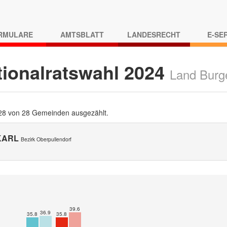
RMULARE
AMTSBLATT
LANDESRECHT
E-SE
tionalratswahl 2024
Land Burg
 28 von 28 Gemeinden ausgezählt.
KARL
Bezirk Oberpullendorf
39.6
36.9
35.8
35.8