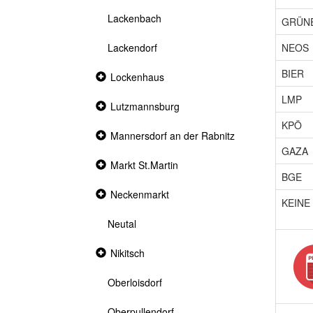
Lackenbach
GRÜN
NEOS
Lackendorf
BIER
Collapsed
Lockenhaus
section
LMP
Collapsed
Lutzmannsburg
section
KPÖ
Collapsed
Mannersdorf an der Rabnitz
section
GAZA
Collapsed
Markt St.Martin
section
BGE
Collapsed
Neckenmarkt
KEINE
section
Neutal
Collapsed
Nikitsch
section
Oberloisdorf
Oberpullendorf