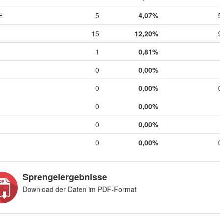
E
5
4,07%
15
12,20%
1
0,81%
0
0,00%
0
0,00%
0
0,00%
0
0,00%
0
0,00%
Sprengelergebnisse
Download der Daten im PDF-Format