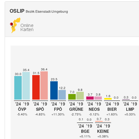
OSLIP
Bezirk Eisenstadt-Umgebung
36.4
35.4
31.5
30.0
23.5
12.2
9.8
7.0
3.7
3.8
1.6
0.3
0.0
0.0
'24
'19
'24
'19
'24
'19
'24
'19
'24
'19
'24
'19
'24
'19
ÖVP
SPÖ
FPÖ
GRÜNE
NEOS
BIER
LMP
-5.40%
-4.83%
+11.30%
-2.73%
-0.12%
+1.63%
+0.33%
0.7
0.1
0.3
0.0
'24
'19
'24
'19
BGE
KEINE
+0.11%
+0.38%