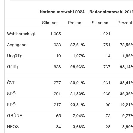
Nationalratswahl 2024
Nationalratswahl 201
Stimmen
Prozent
Stimmen
Prozent
Wahlberechtigt
1.065
1.021
Abgegeben
933
87,61%
751
73,56
Ungültig
10
1,07%
14
1,86
Gültig
923
98,93%
737
98,14
ÖVP
277
30,01%
261
35,41
SPÖ
291
31,53%
268
36,36
FPÖ
217
23,51%
90
12,21
GRÜNE
65
7,04%
72
9,77
NEOS
34
3,68%
28
3,80