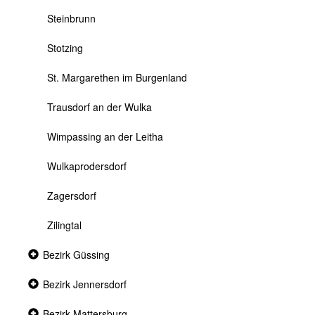
Steinbrunn
Stotzing
St. Margarethen im Burgenland
Trausdorf an der Wulka
Wimpassing an der Leitha
Wulkaprodersdorf
Zagersdorf
Zilingtal
Collapsed
Bezirk Güssing
section
Collapsed
Bezirk Jennersdorf
section
Collapsed
Bezirk Mattersburg