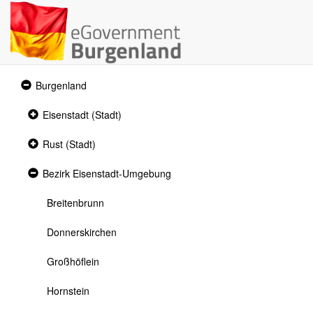
Expanded
Burgenland
section
Collapsed
Eisenstadt (Stadt)
section
Collapsed
Rust (Stadt)
section
Expanded
Bezirk Eisenstadt-Umgebung
section
Breitenbrunn
Donnerskirchen
Großhöflein
Hornstein