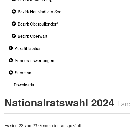
section
Collapsed
Bezirk Neusiedl am See
section
Collapsed
Bezirk Oberpullendorf
section
Collapsed
Bezirk Oberwart
section
Collapsed
Auszählstatus
section
Collapsed
Sonderauswertungen
section
Collapsed
Summen
section
Downloads
Nationalratswahl 2024
Lan
Es sind 23 von 23 Gemeinden ausgezählt.