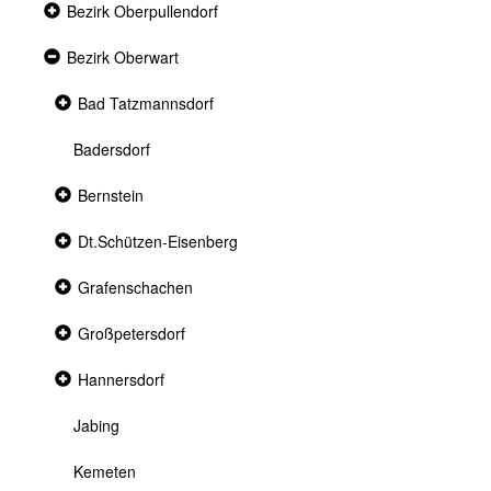
Collapsed
Bezirk Oberpullendorf
section
Expanded
Bezirk Oberwart
section
Collapsed
Bad Tatzmannsdorf
section
Badersdorf
Collapsed
Bernstein
section
Collapsed
Dt.Schützen-Eisenberg
section
Collapsed
Grafenschachen
section
Collapsed
Großpetersdorf
section
Collapsed
Hannersdorf
section
Jabing
Kemeten