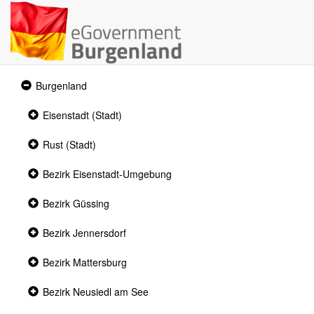
Expanded
Burgenland
section
Collapsed
Eisenstadt (Stadt)
section
Collapsed
Rust (Stadt)
section
Collapsed
Bezirk Eisenstadt-Umgebung
section
Collapsed
Bezirk Güssing
section
Collapsed
Bezirk Jennersdorf
section
Collapsed
Bezirk Mattersburg
section
Collapsed
Bezirk Neusiedl am See
section