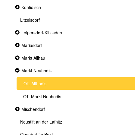
Collapsed
Kohfidisch
section
Litzelsdorf
Collapsed
Loipersdorf-Kitzladen
section
Collapsed
Mariasdorf
section
Collapsed
Markt Allhau
section
Expanded
Markt Neuhodis
section
OT. Althodis
OT. Markt Neuhodis
Collapsed
Mischendorf
section
Neustift an der Lafnitz
Oberdorf im Bgld.