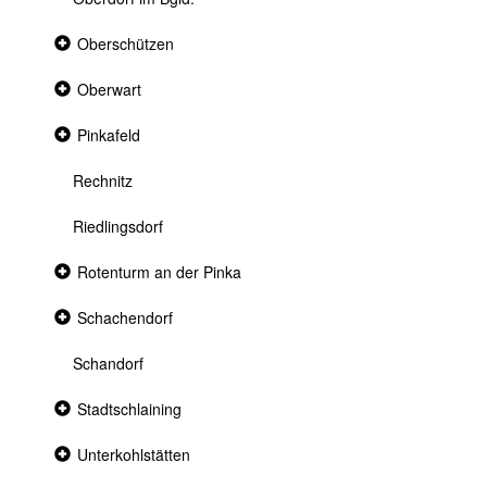
Collapsed
Oberschützen
section
Collapsed
Oberwart
section
Collapsed
Pinkafeld
section
Rechnitz
Riedlingsdorf
Collapsed
Rotenturm an der Pinka
section
Collapsed
Schachendorf
section
Schandorf
Collapsed
Stadtschlaining
section
Collapsed
Unterkohlstätten
section