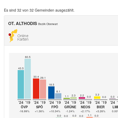
Es sind 32 von 32 Gemeinden ausgezählt.
OT. ALTHODIS
Bezirk Oberwart
60.5
43.5
30.4
29.1
18.5
8.1
3.3
2.3
2.2
1.1
0.0
0.0
0.0
'24
'19
'24
'19
'24
'19
'24
'19
'24
'19
'24
'19
'24
ÖVP
SPÖ
FPÖ
GRÜNE
NEOS
BIER
LM
-16.99%
+1.36%
+10.34%
-1.24%
+2.17%
+3.26%
0.0
1.1
0.0
0.0
0.0
0.0
0.0