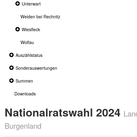
Collapsed
Unterwart
section
Weiden bei Rechnitz
Collapsed
Wiesfleck
section
Wolfau
Collapsed
Auszählstatus
section
Collapsed
Sonderauswertungen
section
Collapsed
Summen
section
Downloads
Nationalratswahl 2024
Lan
Burgenland