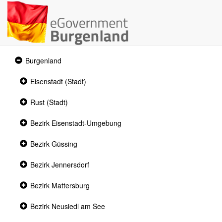
Expanded
Burgenland
section
Collapsed
Eisenstadt (Stadt)
section
Collapsed
Rust (Stadt)
section
Collapsed
Bezirk Eisenstadt-Umgebung
section
Collapsed
Bezirk Güssing
section
Collapsed
Bezirk Jennersdorf
section
Collapsed
Bezirk Mattersburg
section
Collapsed
Bezirk Neusiedl am See
section