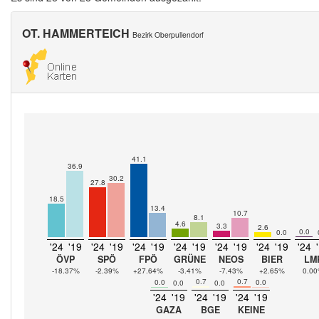
OT. HAMMERTEICH
Bezirk Oberpullendorf
41.1
36.9
30.2
27.8
18.5
13.4
10.7
8.1
4.6
3.3
2.6
0.0
0.0
'24
'19
'24
'19
'24
'19
'24
'19
'24
'19
'24
'19
'24
ÖVP
SPÖ
FPÖ
GRÜNE
NEOS
BIER
LM
-18.37%
-2.39%
+27.64%
-3.41%
-7.43%
+2.65%
0.0
0.7
0.7
0.0
0.0
0.0
0.0
'24
'19
'24
'19
'24
'19
GAZA
BGE
KEINE