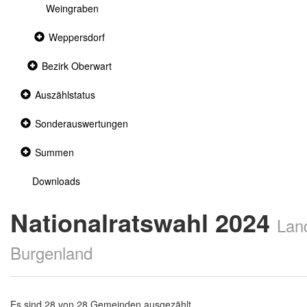
Weingraben
Collapsed
Weppersdorf
section
Collapsed
Bezirk Oberwart
section
Collapsed
Auszählstatus
section
Collapsed
Sonderauswertungen
section
Collapsed
Summen
section
Downloads
Nationalratswahl 2024
Lan
Burgenland
Es sind 28 von 28 Gemeinden ausgezählt.