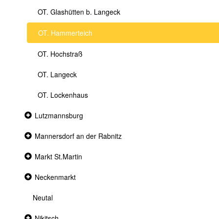
OT. Glashütten b. Langeck
OT. Hammerteich
OT. Hochstraß
OT. Langeck
OT. Lockenhaus
Collapsed
Lutzmannsburg
section
Collapsed
Mannersdorf an der Rabnitz
section
Collapsed
Markt St.Martin
section
Collapsed
Neckenmarkt
section
Neutal
Collapsed
Nikitsch