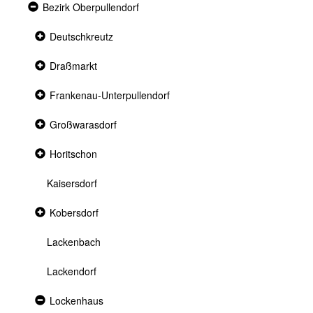
Expanded
Bezirk Oberpullendorf
section
Collapsed
Deutschkreutz
section
Collapsed
Draßmarkt
section
Collapsed
Frankenau-Unterpullendorf
section
Collapsed
Großwarasdorf
section
Collapsed
Horitschon
section
Kaisersdorf
Collapsed
Kobersdorf
section
Lackenbach
Lackendorf
Expanded
Lockenhaus
section