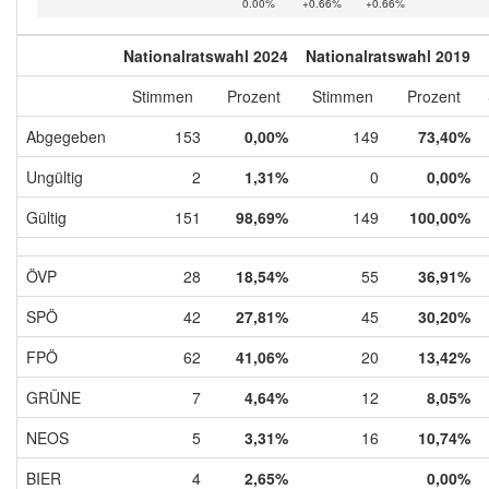
0.00%
+0.66%
+0.66%
Nationalratswahl 2024
Nationalratswahl 2019
Stimmen
Prozent
Stimmen
Prozent
Abgegeben
153
0,00%
149
73,40%
Ungültig
2
1,31%
0
0,00%
Gültig
151
98,69%
149
100,00%
ÖVP
28
18,54%
55
36,91%
SPÖ
42
27,81%
45
30,20%
FPÖ
62
41,06%
20
13,42%
GRÜNE
7
4,64%
12
8,05%
NEOS
5
3,31%
16
10,74%
BIER
4
2,65%
0,00%