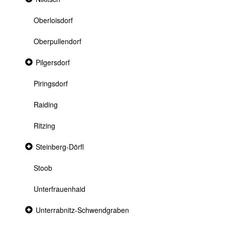
section
Oberloisdorf
Oberpullendorf
Collapsed
Pilgersdorf
section
Piringsdorf
Raiding
Ritzing
Collapsed
Steinberg-Dörfl
section
Stoob
Unterfrauenhaid
Collapsed
Unterrabnitz-Schwendgraben
section