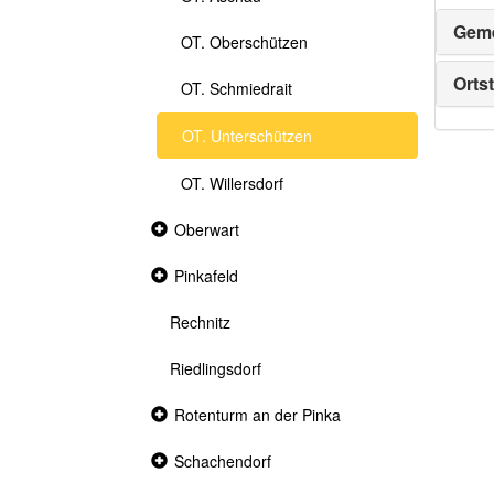
Geme
OT. Oberschützen
Ortst
OT. Schmiedrait
OT. Unterschützen
OT. Willersdorf
Collapsed
Oberwart
section
Collapsed
Pinkafeld
section
Rechnitz
Riedlingsdorf
Collapsed
Rotenturm an der Pinka
section
Collapsed
Schachendorf
section