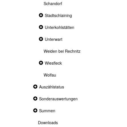
Schandorf
Collapsed
Stadtschlaining
section
Collapsed
Unterkohlstätten
section
Collapsed
Unterwart
section
Weiden bei Rechnitz
Collapsed
Wiesfleck
section
Wolfau
Collapsed
Auszählstatus
section
Collapsed
Sonderauswertungen
section
Collapsed
Summen
section
Downloads