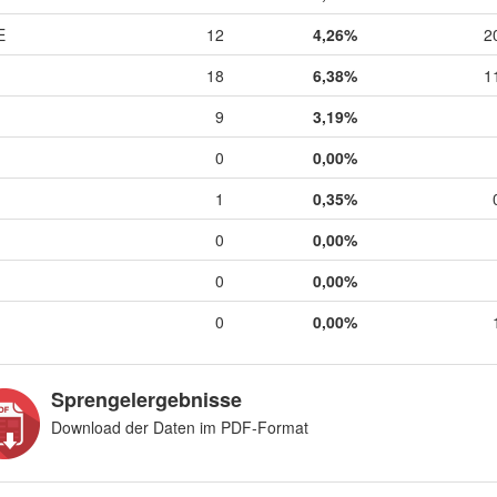
E
12
4,26%
2
18
6,38%
1
9
3,19%
0
0,00%
1
0,35%
0
0,00%
0
0,00%
0
0,00%
Sprengelergebnisse
Download der Daten im PDF-Format