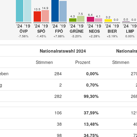
14.9
13.5
7.5
6.4
4.3
4.1
3.2
0.0
0.0
0.0
'24
'19
'24
'19
'24
'19
'24
'19
'24
'19
'24
'19
'24
'19
ÖVP
SPÖ
FPÖ
GRÜNE
NEOS
BIER
LMP
-7.56%
-1.45%
+7.88%
-3.20%
+2.28%
+3.19%
0.00%
Nationalratswahl 2024
Nationalr
Stimmen
Prozent
Stimmen
eben
284
0,00%
27
ig
2
0,70%
282
99,30%
26
106
37,59%
12
38
13,48%
4
98
34,75%
7