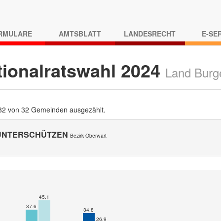
RMULARE
AMTSBLATT
LANDESRECHT
E-SE
tionalratswahl 2024
Land Burg
 32 von 32 Gemeinden ausgezählt.
 UNTERSCHÜTZEN
Bezirk Oberwart
45.1
37.6
34.8
26.9