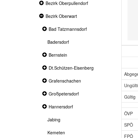
Collapsed
Bezirk Oberpullendorf
section
Expanded
Bezirk Oberwart
section
Collapsed
Bad Tatzmannsdorf
section
Badersdorf
Collapsed
Bernstein
section
Collapsed
Dt.Schützen-Eisenberg
section
Abgeg
Collapsed
Grafenschachen
section
Ungült
Collapsed
Großpetersdorf
Gültig
section
Collapsed
Hannersdorf
section
ÖVP
Jabing
SPÖ
Kemeten
FPÖ