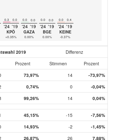
0.3
0.0
0.0
0.0
0.0
0.4
0.0
0.0
'24
'19
'24
'19
'24
'19
'24
'19
KPÖ
GAZA
BGE
KEINE
+0.35%
0.00%
0.00%
-0.37%
atswahl 2019
Differenz
Prozent
Stimmen
Prozent
0
73,97%
14
-73,97%
2
0,74%
0
-0,04%
8
99,26%
14
0,04%
1
45,15%
-15
-7,56%
0
14,93%
-2
-1,45%
2
26,87%
26
7,88%