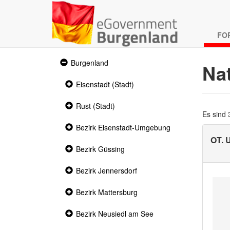
FO
Expanded
Burgenland
Na
section
Collapsed
Eisenstadt (Stadt)
section
Collapsed
Rust (Stadt)
section
Es sind
Collapsed
Bezirk Eisenstadt-Umgebung
section
OT.
Collapsed
Bezirk Güssing
section
Collapsed
Bezirk Jennersdorf
section
Collapsed
Bezirk Mattersburg
section
Collapsed
Bezirk Neusiedl am See
section