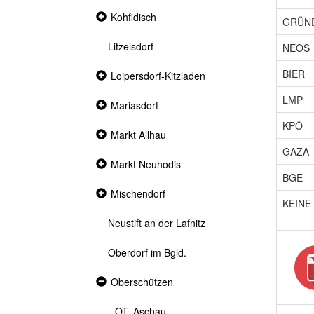
Collapsed
Kohfidisch
GRÜN
section
Litzelsdorf
NEOS
BIER
Collapsed
Loipersdorf-Kitzladen
section
LMP
Collapsed
Mariasdorf
section
KPÖ
Collapsed
Markt Allhau
section
GAZA
Collapsed
Markt Neuhodis
section
BGE
Collapsed
Mischendorf
KEINE
section
Neustift an der Lafnitz
Oberdorf im Bgld.
Expanded
Oberschützen
section
OT. Aschau