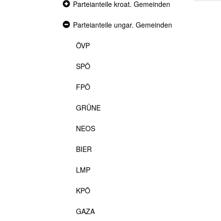
Collapsed
Parteianteile kroat. Gemeinden
section
Expanded
Parteianteile ungar. Gemeinden
section
ÖVP
SPÖ
FPÖ
GRÜNE
NEOS
BIER
LMP
KPÖ
GAZA