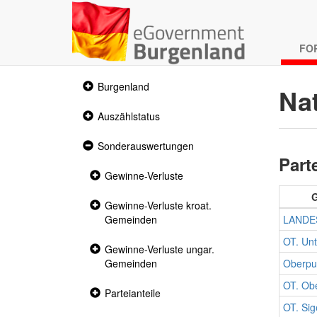
FO
Collapsed
Burgenland
Na
section
Collapsed
Auszählstatus
section
Expanded
Sonderauswertungen
section
Part
Collapsed
Gewinne-Verluste
section
Collapsed
Gewinne-Verluste kroat.
section
Gemeinden
LANDE
OT. Unt
Collapsed
Gewinne-Verluste ungar.
section
Gemeinden
Oberpul
OT. Ob
Collapsed
Parteianteile
section
OT. Sig