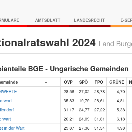
RMULARE
AMTSBLATT
LANDESRECHT
E-SE
tionalratswahl 2024
Land Burg
eianteile BGE - Ungarische Gemeinden
Gemeinde
+
ÖVP
SPÖ
FPÖ
GRÜNE
N
SWERTE
28,56
27,02
28,78
4,70
erwart
35,83
19,79
28,61
4,81
lendorf
31,17
24,77
27,22
5,38
erwart
26,21
24,09
31,81
6,18
et in der Wart
25,87
27,36
31,34
4,98