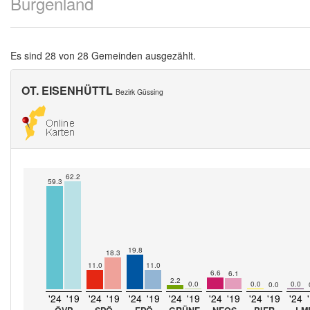
Burgenland
Es sind 28 von 28 Gemeinden ausgezählt.
OT. EISENHÜTTL
Bezirk Güssing
62.2
59.3
19.8
18.3
11.0
11.0
6.6
6.1
2.2
0.0
0.0
0.0
0.0
'24
'19
'24
'19
'24
'19
'24
'19
'24
'19
'24
'19
'24