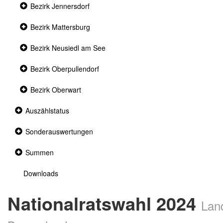
Collapsed
Bezirk Jennersdorf
section
Collapsed
Bezirk Mattersburg
section
Collapsed
Bezirk Neusiedl am See
section
Collapsed
Bezirk Oberpullendorf
section
Collapsed
Bezirk Oberwart
section
Collapsed
Auszählstatus
section
Collapsed
Sonderauswertungen
section
Collapsed
Summen
section
Downloads
Nationalratswahl 2024
Lan