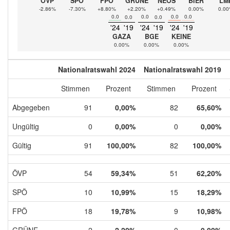
ÖVP
SPÖ
FPÖ
GRÜNE
NEOS
BIER
LM
-2.86%
-7.30%
+8.80%
+2.20%
+0.49%
0.00%
0.0
0.0
0.0
0.0
0.0
0.0
0.0
'24
'19
'24
'19
'24
'19
GAZA
BGE
KEINE
0.00%
0.00%
0.00%
Nationalratswahl 2024
Nationalratswahl 2019
Stimmen
Prozent
Stimmen
Prozent
Abgegeben
91
0,00%
82
65,60%
Ungültig
0
0,00%
0
0,00%
Gültig
91
100,00%
82
100,00%
ÖVP
54
59,34%
51
62,20%
SPÖ
10
10,99%
15
18,29%
FPÖ
18
19,78%
9
10,98%
GRÜNE
2
2,20%
0
0,00%