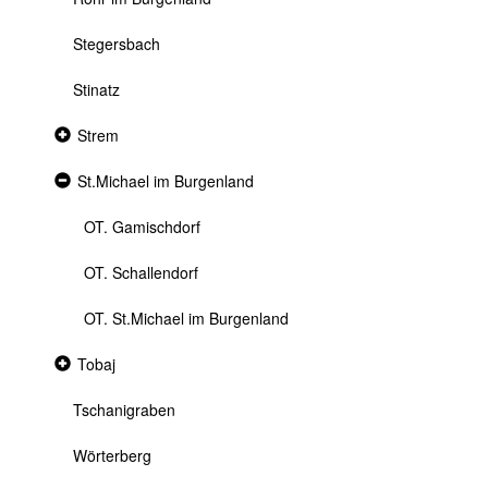
Stegersbach
Stinatz
Collapsed
Strem
section
Expanded
St.Michael im Burgenland
section
OT. Gamischdorf
OT. Schallendorf
OT. St.Michael im Burgenland
Collapsed
Tobaj
section
Tschanigraben
Wörterberg