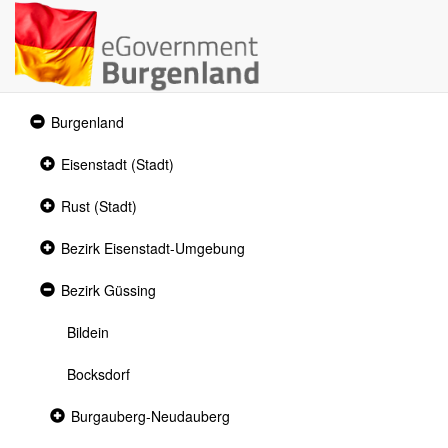
Expanded
Burgenland
section
Collapsed
Eisenstadt (Stadt)
section
Collapsed
Rust (Stadt)
section
Collapsed
Bezirk Eisenstadt-Umgebung
section
Expanded
Bezirk Güssing
section
Bildein
Bocksdorf
Collapsed
Burgauberg-Neudauberg
section