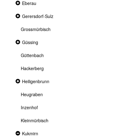
Collapsed
Eberau
section
Collapsed
Gerersdorf-Sulz
section
Grossmürbisch
Collapsed
Güssing
section
Güttenbach
Hackerberg
Collapsed
Heiligenbrunn
section
Heugraben
Inzenhof
Kleinmürbisch
Expanded
Kukmirn
section