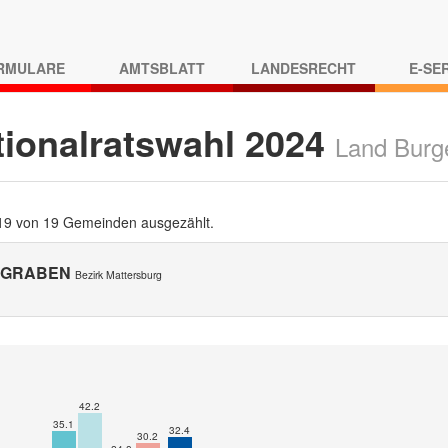
RMULARE
AMTSBLATT
LANDESRECHT
E-SE
tionalratswahl 2024
Land Burg
 19 von 19 Gemeinden ausgezählt.
GGRABEN
Bezirk Mattersburg
42.2
35.1
32.4
30.2