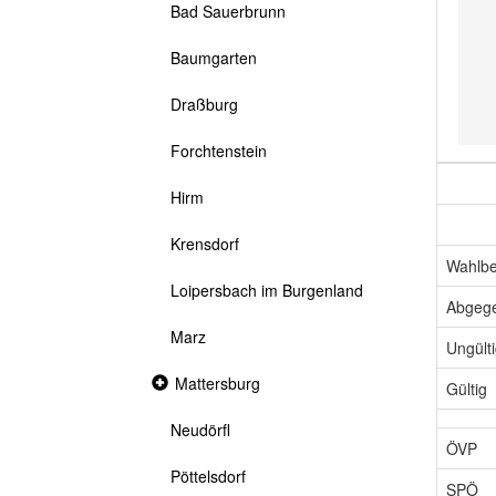
Bad Sauerbrunn
Baumgarten
Draßburg
Forchtenstein
Hirm
Krensdorf
Wahlbe
Loipersbach im Burgenland
Abgeg
Marz
Ungült
Collapsed
Mattersburg
Gültig
section
Neudörfl
ÖVP
Pöttelsdorf
SPÖ