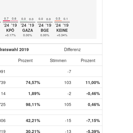
0.7
0.6
0.5
0.0
0.0
0.1
0.0
0.0
'24
'19
'24
'19
'24
'19
'24
'19
KPÖ
GAZA
BGE
KEINE
+0.17%
0.00%
0.00%
+0.34%
lratswahl 2019
Differenz
Prozent
Stimmen
Prozent
991
-7
739
74,57%
103
11,00%
14
1,89%
-2
-0,46%
725
98,11%
105
0,46%
306
42,21%
-15
-7,15%
219
30,21%
-13
-5,39%