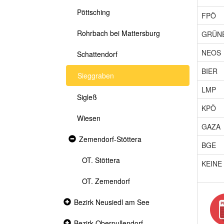
Pöttsching
FPÖ
Rohrbach bei Mattersburg
GRÜN
NEOS
Schattendorf
BIER
Sieggraben
LMP
Sigleß
KPÖ
Wiesen
GAZA
Expanded
Zemendorf-Stöttera
BGE
section
OT. Stöttera
KEINE
OT. Zemendorf
Collapsed
Bezirk Neusiedl am See
section
Collapsed
Bezirk Oberpullendorf