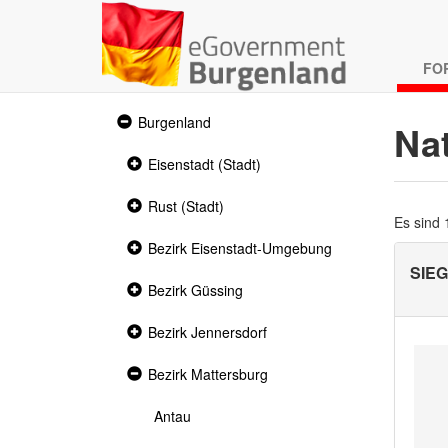
FO
Expanded
Burgenland
Na
section
Collapsed
Eisenstadt (Stadt)
section
Collapsed
Rust (Stadt)
section
Es sind
Collapsed
Bezirk Eisenstadt-Umgebung
section
SIE
Collapsed
Bezirk Güssing
section
Collapsed
Bezirk Jennersdorf
section
Expanded
Bezirk Mattersburg
section
Antau