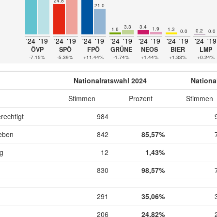
24.8
21.0
3.3
3.4
1.9
1.6
1.3
0.2
0.0
0.0
'24
'19
'24
'19
'24
'19
'24
'19
'24
'19
'24
'19
'24
'19
ÖVP
SPÖ
FPÖ
GRÜNE
NEOS
BIER
LMP
-7.15%
-5.39%
+11.44%
-1.74%
+1.44%
+1.33%
+0.24%
Nationalratswahl 2024
Nationa
Stimmen
Prozent
Stimmen
rechtigt
984
eben
842
85,57%
ig
12
1,43%
830
98,57%
291
35,06%
206
24,82%