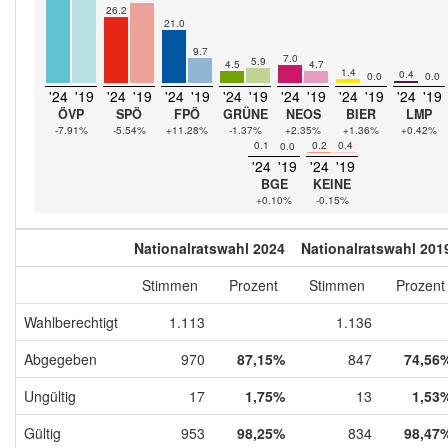
26.2
21.0
9.7
7.0
5.9
4.5
4.7
1.4
0.4
0.0
0.0
'24
'19
'24
'19
'24
'19
'24
'19
'24
'19
'24
'19
'24
'19
ÖVP
SPÖ
FPÖ
GRÜNE
NEOS
BIER
LMP
-7.91%
-5.54%
+11.28%
-1.37%
+2.35%
+1.36%
+0.42%
0.1
0.2
0.4
0.0
'24
'19
'24
'19
BGE
KEINE
+0.10%
-0.15%
Nationalratswahl 2024
Nationalratswahl 201
Stimmen
Prozent
Stimmen
Prozent
Wahlberechtigt
1.113
1.136
Abgegeben
970
87,15%
847
74,56
Ungültig
17
1,75%
13
1,53
Gültig
953
98,25%
834
98,47