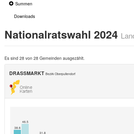
Collapsed
Summen
section
Downloads
Nationalratswahl 2024
Lan
Es sind 28 von 28 Gemeinden ausgezählt.
DRASSMARKT
Bezirk Oberpullendorf
46.5
38.6
31.8