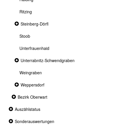
Ritzing
Collapsed
Steinberg-Dörfl
section
Stoob
Unterfrauenhaid
Collapsed
Unterrabnitz-Schwendgraben
section
Weingraben
Collapsed
Weppersdorf
section
Collapsed
Bezirk Oberwart
section
Collapsed
Auszählstatus
section
Collapsed
Sonderauswertungen
section