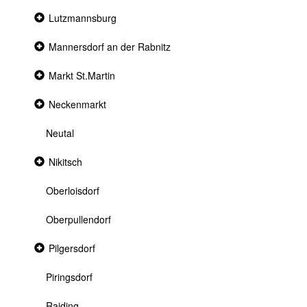
Collapsed
Lutzmannsburg
section
Collapsed
Mannersdorf an der Rabnitz
section
Collapsed
Markt St.Martin
section
Collapsed
Neckenmarkt
section
Neutal
Collapsed
Nikitsch
section
Oberloisdorf
Oberpullendorf
Collapsed
Pilgersdorf
section
Piringsdorf
Raiding