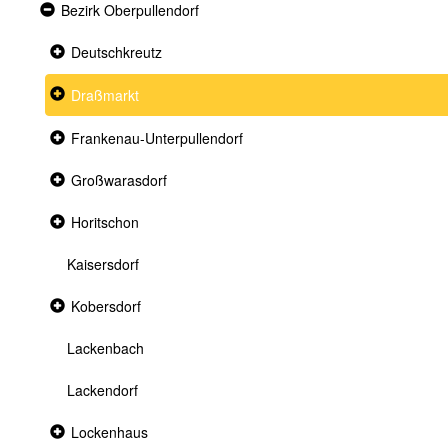
Expanded
Bezirk Oberpullendorf
section
Collapsed
Deutschkreutz
section
Collapsed
Draßmarkt
section
Collapsed
Frankenau-Unterpullendorf
section
Collapsed
Großwarasdorf
section
Collapsed
Horitschon
section
Kaisersdorf
Collapsed
Kobersdorf
section
Lackenbach
Lackendorf
Collapsed
Lockenhaus
section