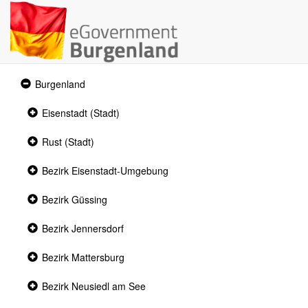
Expanded
Burgenland
section
Collapsed
Eisenstadt (Stadt)
section
Collapsed
Rust (Stadt)
section
Collapsed
Bezirk Eisenstadt-Umgebung
section
Collapsed
Bezirk Güssing
section
Collapsed
Bezirk Jennersdorf
section
Collapsed
Bezirk Mattersburg
section
Collapsed
Bezirk Neusiedl am See
section